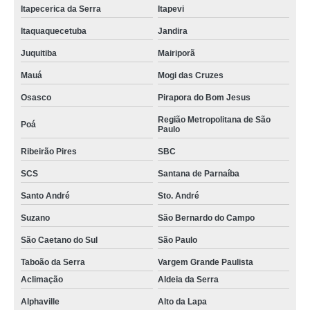
Itapecerica da Serra
Itapevi
Itaquaquecetuba
Jandira
Juquitiba
Mairiporã
Mauá
Mogi das Cruzes
Osasco
Pirapora do Bom Jesus
Região Metropolitana de São
Poá
Paulo
Ribeirão Pires
SBC
SCS
Santana de Parnaíba
Santo André
Sto. André
Suzano
São Bernardo do Campo
São Caetano do Sul
São Paulo
Taboão da Serra
Vargem Grande Paulista
Aclimação
Aldeia da Serra
Alphaville
Alto da Lapa