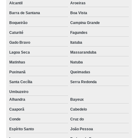
Alcantil
Aroeiras
Barra de Santana
Boa Vista
Boqueirão
Campina Grande
Caturité
Fagundes
Gado Bravo
Itatuba
Lagoa Seca
Massaranduba
Matinhas
Natuba
Puxinanã
Queimadas
Santa Cecília
Serra Redonda
Umbuzeiro
Alhandra
Bayeux
Caaporã
Cabedelo
Conde
Cruz do
Espírito Santo
João Pessoa