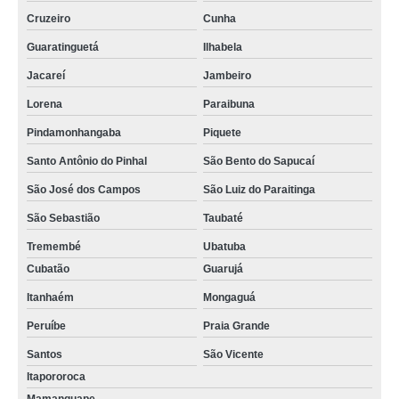
Cruzeiro
Cunha
Guaratinguetá
Ilhabela
Jacareí
Jambeiro
Lorena
Paraibuna
Pindamonhangaba
Piquete
Santo Antônio do Pinhal
São Bento do Sapucaí
São José dos Campos
São Luiz do Paraitinga
São Sebastião
Taubaté
Tremembé
Ubatuba
Cubatão
Guarujá
Itanhaém
Mongaguá
Peruíbe
Praia Grande
Santos
São Vicente
Itapororoca