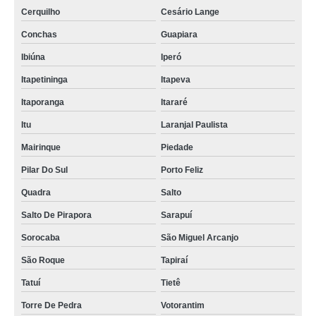
Cerquilho
Cesário Lange
Conchas
Guapiara
Ibiúna
Iperó
Itapetininga
Itapeva
Itaporanga
Itararé
Itu
Laranjal Paulista
Mairinque
Piedade
Pilar Do Sul
Porto Feliz
Quadra
Salto
Salto De Pirapora
Sarapuí
Sorocaba
São Miguel Arcanjo
São Roque
Tapiraí
Tatuí
Tietê
Torre De Pedra
Votorantim