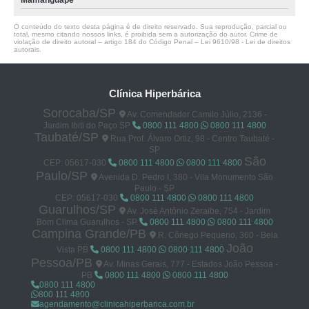
Mamanguape
O conteúdo do texto desta página é de direito reservado. Sua reprodução, parcial ou
total, mesmo citando nossos links, é proibida sem a autorização do autor. Crime de
violação de direito autoral – artigo 184 do Código Penal –
Lei 9610/98 - Lei de direitos
autorais
.
Clínica Hiperbárica
Sorocaba/SP
Av. Comendador Camilo Júlio, 2136 -
Jardim Ibiti do Paço SP
0800 111 4800
0800 111 4800
Taubaté/SP
Rua Prof. Álvaro Ortiz, 98 - Centro Taubaté -
SP
São
CEP: 05617-030
0800 111 4800
0800 111 4800
Paulo/SP
Avenida D. Pedro I, 380 - Vila Monumento São
Paulo - SP
CEP: 05617-030
0800 111 4800
0800 111 4800
Guarulhos/SP
Av. José Antônio Zeraibe, 754 - Jardim
Bom Clima Guarulhos - SP
0800 111 4800
0800 111 4800
Campina Grande/PB
R. Cônego Pequeno, 360 - Bela
João
Vista PB
0800 111 4800
0800 111 4800
Pessoa/PB
Av. Minas Gerais, 777 - Estados João Pessoa -
PB
0800 111 4800
0800 111 4800
0800 111 4800
800 111 4800
agendamento@clinicahiperbarica.com.br