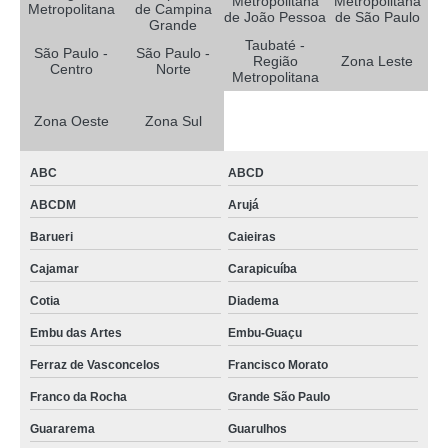
Metropolitana
Metropolitana
Metropolitana
de Campina
de João Pessoa
de São Paulo
Grande
Taubaté -
São Paulo -
São Paulo -
Região
Zona Leste
Centro
Norte
Metropolitana
Zona Oeste
Zona Sul
ABC
ABCD
ABCDM
Arujá
Barueri
Caieiras
Cajamar
Carapicuíba
Cotia
Diadema
Embu das Artes
Embu-Guaçu
Ferraz de Vasconcelos
Francisco Morato
Franco da Rocha
Grande São Paulo
Guararema
Guarulhos