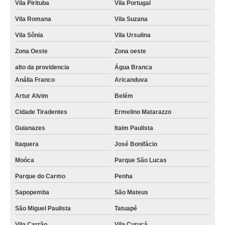
Vila Pirituba
Vila Portugal
Vila Romana
Vila Suzana
Vila Sônia
Vila Ursulina
Zona Oeste
Zona oeste
alto da providencia
Água Branca
Anália Franco
Aricanduva
Artur Alvim
Belém
Cidade Tiradentes
Ermelino Matarazzo
Guianazes
Itaim Paulista
Itaquera
José Bonifácio
Moóca
Parque São Lucas
Parque do Carmo
Penha
Sapopemba
São Mateus
São Miguel Paulista
Tatuapé
Vila Carrão
Vila Curuçá