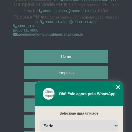
Campina Grande/PB
R. Cônego Pequeno, 360 - Bela
João
Vista PB
0800 111 4800
0800 111 4800
Pessoa/PB
Av. Minas Gerais, 777 - Estados João Pessoa -
PB
0800 111 4800
0800 111 4800
0800 111 4800
800 111 4800
agendamento@clinicahiperbarica.com.br
Home
Empresa
Missão
Olá! Fale agora pelo WhatsApp
Serviços
Selecione uma unidade
Contato