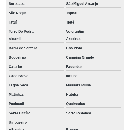
Sorocaba
São Miguel Arcanjo
São Roque
Tapiraí
Tatuí
Tietê
Torre De Pedra
Votorantim
Alcantil
Aroeiras
Barra de Santana
Boa Vista
Boqueirão
Campina Grande
Caturité
Fagundes
Gado Bravo
Itatuba
Lagoa Seca
Massaranduba
Matinhas
Natuba
Puxinanã
Queimadas
Santa Cecília
Serra Redonda
Umbuzeiro
Alhandra
Bayeux