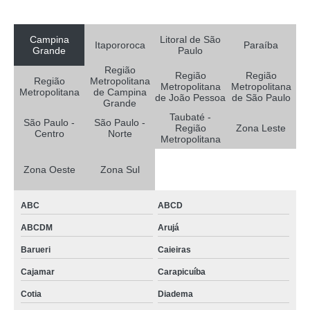
Campina
Litoral de São
Itapororoca
Paraíba
Grande
Paulo
Região
Região
Região
Região
Metropolitana
Metropolitana
Metropolitana
Metropolitana
de Campina
de João Pessoa
de São Paulo
Grande
Taubaté -
São Paulo -
São Paulo -
Região
Zona Leste
Centro
Norte
Metropolitana
Zona Oeste
Zona Sul
ABC
ABCD
ABCDM
Arujá
Barueri
Caieiras
Cajamar
Carapicuíba
Cotia
Diadema