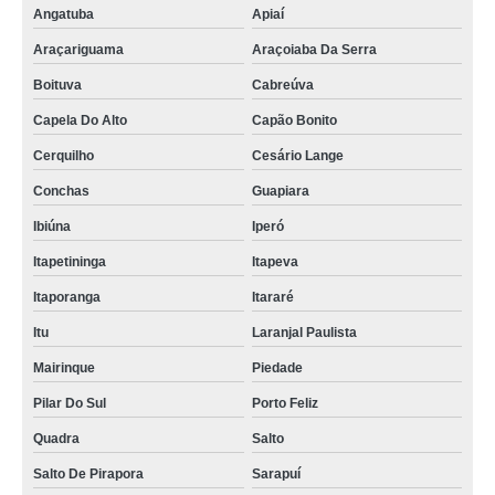
Angatuba
Apiaí
Araçariguama
Araçoiaba Da Serra
Boituva
Cabreúva
Capela Do Alto
Capão Bonito
Cerquilho
Cesário Lange
Conchas
Guapiara
Ibiúna
Iperó
Itapetininga
Itapeva
Itaporanga
Itararé
Itu
Laranjal Paulista
Mairinque
Piedade
Pilar Do Sul
Porto Feliz
Quadra
Salto
Salto De Pirapora
Sarapuí