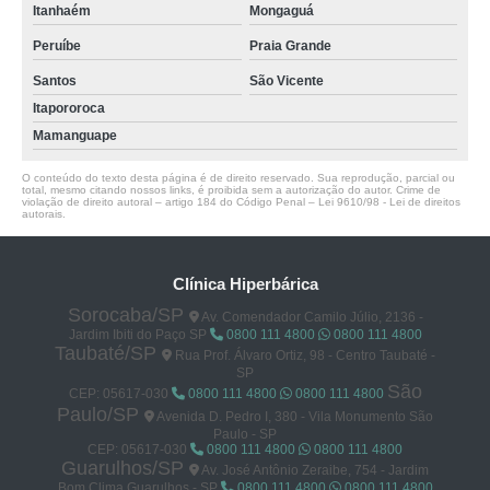
Itanhaém
Mongaguá
Peruíbe
Praia Grande
Santos
São Vicente
Itapororoca
Mamanguape
O conteúdo do texto desta página é de direito reservado. Sua reprodução, parcial ou
total, mesmo citando nossos links, é proibida sem a autorização do autor. Crime de
violação de direito autoral – artigo 184 do Código Penal –
Lei 9610/98 - Lei de direitos
autorais
.
Clínica Hiperbárica
Sorocaba/SP
Av. Comendador Camilo Júlio, 2136 -
Jardim Ibiti do Paço SP
0800 111 4800
0800 111 4800
Taubaté/SP
Rua Prof. Álvaro Ortiz, 98 - Centro Taubaté -
SP
São
CEP: 05617-030
0800 111 4800
0800 111 4800
Paulo/SP
Avenida D. Pedro I, 380 - Vila Monumento São
Paulo - SP
CEP: 05617-030
0800 111 4800
0800 111 4800
Guarulhos/SP
Av. José Antônio Zeraibe, 754 - Jardim
Bom Clima Guarulhos - SP
0800 111 4800
0800 111 4800