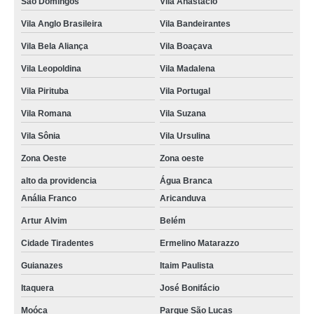
São Domingos
Vila Anastácio
Vila Anglo Brasileira
Vila Bandeirantes
Vila Bela Aliança
Vila Boaçava
Vila Leopoldina
Vila Madalena
Vila Pirituba
Vila Portugal
Vila Romana
Vila Suzana
Vila Sônia
Vila Ursulina
Zona Oeste
Zona oeste
alto da providencia
Água Branca
Anália Franco
Aricanduva
Artur Alvim
Belém
Cidade Tiradentes
Ermelino Matarazzo
Guianazes
Itaim Paulista
Itaquera
José Bonifácio
Moóca
Parque São Lucas