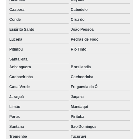
Caaporã
Cabedelo
Conde
Cruz do
Espírito Santo
João Pessoa
Lucena
Pedras de Fogo
Pitimbu
Rio Tinto
Santa Rita
Anhanguera
Brasilandia
Cachoeirinha
Cachoerinha
Casa Verde
Freguesia do Ó
Jaraguá
Jaçana
Limão
Mandaqui
Perus
Pirituba
Santana
São Domingos
Tremenbe
Tucuruvi