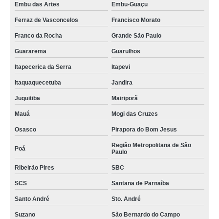
Embu das Artes
Embu-Guaçu
Ferraz de Vasconcelos
Francisco Morato
Franco da Rocha
Grande São Paulo
Guararema
Guarulhos
Itapecerica da Serra
Itapevi
Itaquaquecetuba
Jandira
Juquitiba
Mairiporã
Mauá
Mogi das Cruzes
Osasco
Pirapora do Bom Jesus
Região Metropolitana de São
Poá
Paulo
Ribeirão Pires
SBC
SCS
Santana de Parnaíba
Santo André
Sto. André
Suzano
São Bernardo do Campo