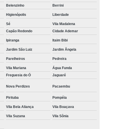
Belenzinho
Berrini
Tratamento Hiperbárico em João Pessoa
Higienópolis
Liberdade
Tratamento Hiperbárico em Sorocaba
Sé
Vila Madalena
tamento Hiperbárico Necrose na Pele
Capão Redondo
Cidade Ademar
rização de Ferida Operatória
Ipiranga
Itaim Bibi
Hiperbárica Tratamento de Feridas
Jardim São Luiz
Jardim Ângela
atamento em Câmara Hiperbárica
Parelheiros
Pedreira
ica
Tratamento Hiperbárica
Vila Mariana
Água Funda
Freguesia do Ó
Jaguaré
Tratamento Hiperbárica em João Pessoa
Nova Perdizes
Pacaembu
Tratamento Hiperbárica em Sorocaba
ratamento Oxigenação Hiperbárica
Pirituba
Pompéia
e Feridas Oxigenoterapia Hiperbárica
Vila Bela Aliança
Vila Boaçava
 de Oxigenoterapia em Campina Grande
Vila Suzana
Vila Sônia
Tratamento de Oxigenoterapia em São Paulo