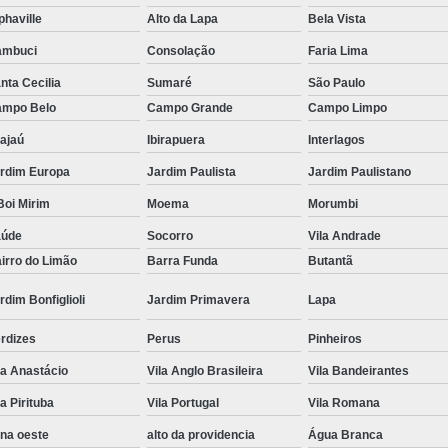
phaville
Alto da Lapa
Bela Vista
Tratamento Hiperbárico em Campina Grande
ambuci
Consolação
Faria Lima
Tratamento Hiperbárico em São Paulo
nta Cecilia
Sumaré
São Paulo
Tratamento Hiperbárico em Taubaté
Tra
mpo Belo
Campo Grande
Campo Limpo
Tratamento Hiperbárico para Cicat
ajaú
Ibirapuera
Interlagos
Tratamento Hiperbárico para Lesão Vascular
rdim Europa
Jardim Paulista
Jardim Paulistano
Tratamento Câmara Hiperbárica
Tr
oi Mirim
Moema
Morumbi
Tratamento Feridas Câmara Hiperbár
aúde
Socorro
Vila Andrade
irro do Limão
Barra Funda
Butantã
Tratamento Hiperbárica em Campina Grande
rdim Bonfiglioli
Jardim Primavera
Lapa
Tratamento Hiperbárica em São Paulo
Tratamento Hiperbárica em Taubaté
T
rdizes
Perus
Pinheiros
Tratamento por Hiperbárica
Tratamento d
la Anastácio
Vila Anglo Brasileira
Vila Bandeirantes
Tratamento de Oxigenoterapia
Tratamento
la Pirituba
Vila Portugal
Vila Romana
na oeste
alto da providencia
Água Branca
Tratamento de Oxigenoterapia em João Pessoa