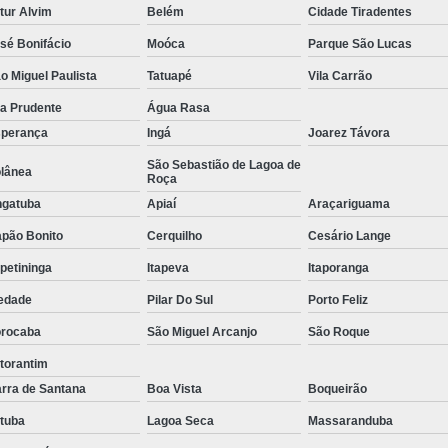
tur Alvim
Belém
Cidade Tiradentes
Tratamento de Oxigenoterapia em Sorocaba
sé Bonifácio
Moóca
Parque São Lucas
Tratamento de Oxigenoterapia Hiperbárica
o Miguel Paulista
Tatuapé
Vila Carrão
Tratamento para Oxigenoterapia
Tratamento por Ox
la Prudente
Água Rasa
perança
Ingá
Joarez Távora
São Sebastião de Lagoa de
lânea
Roça
gatuba
Apiaí
Araçariguama
pão Bonito
Cerquilho
Cesário Lange
apetininga
Itapeva
Itaporanga
edade
Pilar Do Sul
Porto Feliz
rocaba
São Miguel Arcanjo
São Roque
torantim
rra de Santana
Boa Vista
Boqueirão
atuba
Lagoa Seca
Massaranduba