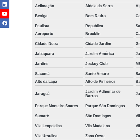
Aclimação
Aldeia da Serra
Al
Bexiga
Bom Retiro
C
Paulista
Republica
Sa
Aeroporto
Brooklin
Ca
Cidade Dutra
Cidade Jardim
Gr
Jabaquara
Jardim América
Ja
Jardins
Jockey Club
MB
Sacomã
Santo Amaro
S
Alto da Lapa
Alto de Pinheiros
Ba
Jardim Adhemar de
Jaraguá
Ja
Barros
Parque Monteiro Soares
Parque São Domingos
Pe
Sumaré
São Domingos
Vi
Vila Leopoldina
Vila Madalena
Vi
Vila Ursulina
Zona Oeste
Zo