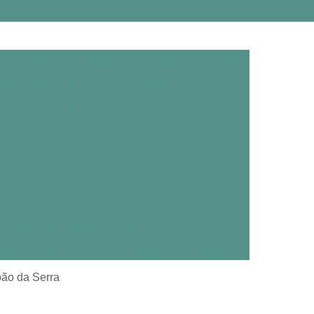
0800 111 4800
800 111 4800
ica
Câmara Hiperbárica em Campina Grande
Câmara Hiperbárica em São Paulo
Câmara Hiperbárica em Taubaté
a Hiperbárica para Cicatrização
xigênio Hiperbárica
Centro de Hiperbárica
noterapia Hiperbárica
Centro Hiperbárica
na
Centro Hiperbárico em Campina Grande
Centro Hiperbárico em São Paulo
ico em Taubaté
Centro Medicina Hiperbárica
árica
Clínica de Oxigenoterapia Hiperbárica
oão da Serra
erbárica em Campina Grande