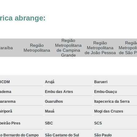
Sistemas de Oxigenoterapia
Sistemas d
Sistemas de Oxigenoterapia Tratamento Pé 
rica abrange:
Sistemas Oxigenoterapia em Campina Grande
Sistemas Oxigenoterapia em São Paulo
Região
Sistemas Oxigenoterapia em Taubaté
Si
Região
Regiã
Região
Metropolitana
araíba
Metropolitana
Metropoli
Metropolitana
de Campina
Sistemas Oxigenoterapia para Pé Diabético
Sist
de João Pessoa
de São P
Grande
Feridas Tratamento
Tratamento com Oxigênio par
Tratamento de Feridas Enfermagem
Tratamento
BCDM
Arujá
Barueri
Tratamento de Feridas Enfe
iadema
Embu das Artes
Embu-Guaçu
Tratamento de Feridas Enf
uararema
Guarulhos
Itapecerica da Serra
Tratamento de Feridas Enfermagem em Sorocaba
iriporã
Mauá
Mogi das Cruzes
Tratamento para Cicatrização de Feridas
beirão Pires
SBC
SCS
Tratamento Hiperbárico Claudicação Intermitente
o Bernardo do Campo
São Caetano do Sul
São Paulo
Tratamento Hiperbárico de úlcera Varicosa
Tr