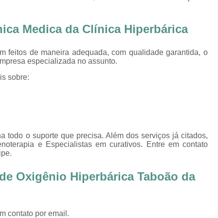
Oxigenoterapia Tratamento de Pé Diabét
Oxigenoterapia Hiperbárica
Oxigenoter
ica Medica da Clínica Hiperbárica
Oxigenoterapia Hiperbárica em João Pessoa
am feitos de maneira adequada, com qualidade garantida, o
Oxigenoterapia Hiperbárica em Sorocaba
 empresa especializada no assunto.
Oxigenoterapia Hiperbárica Ferida
O
is sobre:
Oxigenoterapia Hiperbárica pa
Oxigenoterapia Hiperbárica 
Oxigenoterapia Hiperbárica Tratamento de F
a todo o suporte que precisa. Além dos serviços já citados,
Sessão de Câmara Hiperbárica
Sessão de Hiperb
terapia e Especialistas em curativos. Entre em contato
Sessão Hiperbárica
Sessão Hip
ipe.
Sessão Hiperbárica em João Pessoa
de Oxigênio Hiperbárica Taboão da
Sessão Hiperbárica em Sorocaba
Sessão Oxigenoterapia Hiperbárica
Ses
m contato por email.