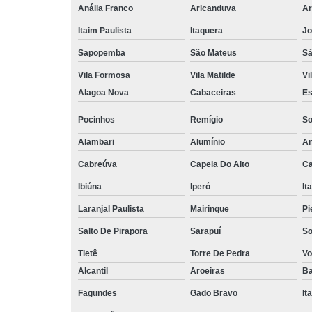
Anália Franco
Aricanduva
Ar
Itaim Paulista
Itaquera
Jo
Sapopemba
São Mateus
Sã
Vila Formosa
Vila Matilde
Vi
Alagoa Nova
Cabaceiras
Es
Pocinhos
Remígio
So
Alambari
Alumínio
An
Cabreúva
Capela Do Alto
Ca
Ibiúna
Iperó
It
Laranjal Paulista
Mairinque
Pi
Salto De Pirapora
Sarapuí
So
Tietê
Torre De Pedra
Vo
Alcantil
Aroeiras
Ba
Fagundes
Gado Bravo
It