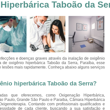
Hiperbárica Taboão da Se
Clínica Hiperbárica em João Pessoa
Clínica Hiperbárica em Sorocaba
Clínica Hiperbár
Clínica Oxigenoterapia Hiperbárica
Clínica pa
Oxigenação Hiperbárica Clínica
Oxigena
Oxigenação Hiperbárica em João Pessoa
Oxigenação Hiperbárica em Sorocaba
Oxigenação Hiperbárica Terapia
Oxi
nfecções e doenças graves através da inalação de oxigênio
Oxigenação Via Hiperbárica
Tera
a de oxigênio hiperbárica Taboão da Serra, Paraíba, esse
de lesões mais rapidamente. Conheça abaixo alguns serviços
Terapia Oxigenação Hiperbárica
Oxigenoterap
Oxigenoterapia em João Pessoa
Oxigenoterapia 
ênio hiperbárica Taboão da Serra?
Oxigenoterapia em Taubaté
Oxig
adas que oferecemos, como Oxigenação Hiperbárica,
Oxigenoterapia para Tratamento de Diabéticos
ão Paulo, Grande São Paulo e Paraiba, Câmara Hiperbárica
Oxigenoterapia Tratamento de Diabéticos
xigenoterapia. Contando com profissionais qualificados e
essidade de cada cliente, buscando a sua satisfação e