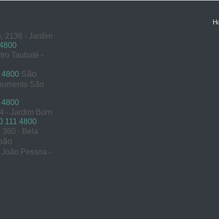
H
, 2136 - Jardim
 4800
tro Taubaté -
São
 4800
onumento São
 4800
54 - Jardim Bom
 111 4800
360 - Bela
oão
s João Pessoa -