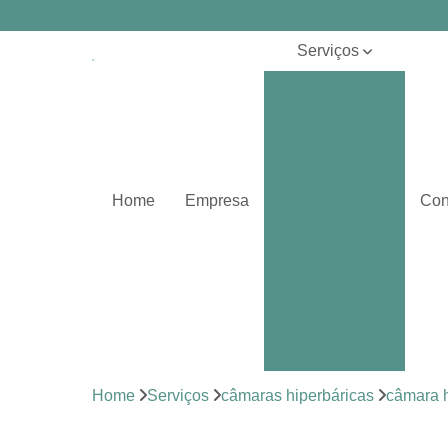
Serviços
Câmaras
hiperbáricas
Centros
hiperbáricos
Oxigenações
Home
Empresa
Con
hiperbáricas
Oxigenoterapias
Oxigenoterapias
hiperbáricas
Sessões de
hiperbárica
Sistema de
Home
Serviços
câmaras hiperbáricas
câmara h
oxigenoterapia
Tratamentos de