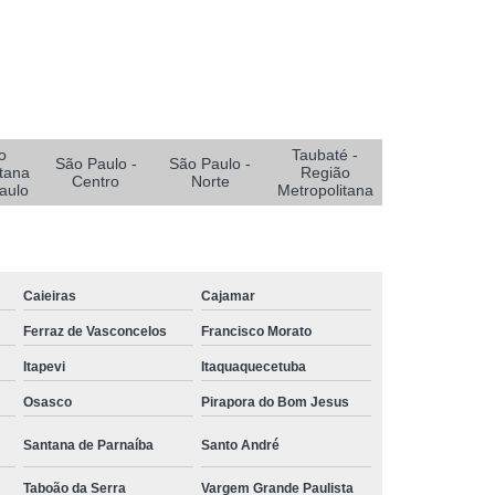
e Oxigenoterapia para Pé Diabético
Diabético
Sistemas Oxigenoterapia
Sistemas Oxigenoterapia em João Pessoa
Sistemas Oxigenoterapia em Sorocaba
stemas Oxigenoterapia para Diabético
o
Taubaté -
São Paulo -
São Paulo -
tana
Região
Centro
Norte
emas Oxigenoterapia Tratamento Pé Diabético
aulo
Metropolitana
a Feridas
Tratamento de Feridas Crônicas
 de Feridas Enfermagem em Campina Grande
Caieiras
Cajamar
rmagem em João Pessoa
Ferraz de Vasconcelos
Francisco Morato
ermagem em São Paulo
Itapevi
Itaquaquecetuba
Tratamento de Feridas Enfermagem em Taubaté
Osasco
Pirapora do Bom Jesus
Tratamento para Feridas na Pele
Santana de Parnaíba
Santo André
Tratamento Hiperbárico de Insuficiência Arterial
Taboão da Serra
Vargem Grande Paulista
atamento Hiperbárico Deiscência da Sutura