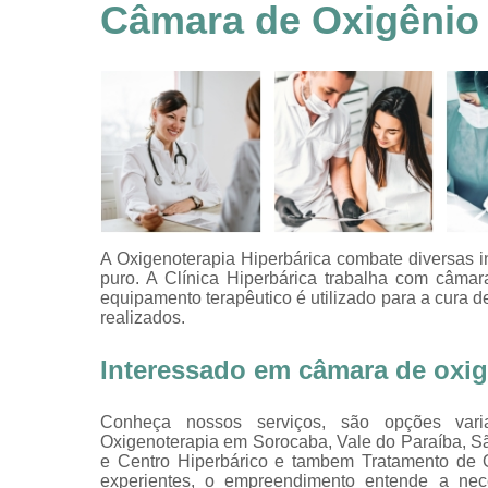
feridas
Câmara de Oxigênio 
Tratamentos
hiperbáricos
Tratamentos por
hiperbárica
Tratamentos por
oxigenoterapia
A Oxigenoterapia Hiperbárica combate diversas i
puro. A Clínica Hiperbárica trabalha com câmar
equipamento terapêutico é utilizado para a cura 
realizados.
Interessado em câmara de oxig
Conheça nossos serviços, são opções vari
Oxigenoterapia em Sorocaba, Vale do Paraíba, S
e Centro Hiperbárico e tambem Tratamento de O
experientes, o empreendimento entende a nec