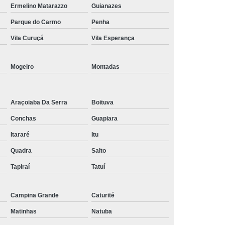
Ermelino Matarazzo
Guianazes
Tratamento de Oxigenoterapia em Taubaté
Parque do Carmo
Penha
Tratamento Oxigenoterapia Hiperbárica
Vila Curuçá
Vila Esperança
igenoterapia
Tratamento Via Oxigenoterapia
Mogeiro
Montadas
Araçoiaba Da Serra
Boituva
Conchas
Guapiara
Itararé
Itu
Quadra
Salto
Tapiraí
Tatuí
Campina Grande
Caturité
Matinhas
Natuba