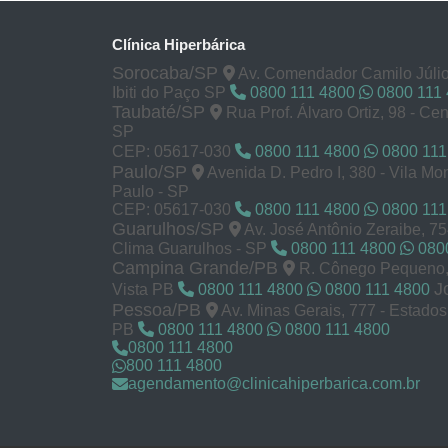
Clínica Hiperbárica
Sorocaba/SP
Av. Comendador Camilo Júlio
Ibiti do Paço SP
0800 111 4800
0800 111
Taubaté/SP
Rua Prof. Álvaro Ortiz, 98 - Cen
SP
CEP: 05617-030
0800 111 4800
0800 111
Paulo/SP
Avenida D. Pedro I, 380 - Vila M
Paulo - SP
CEP: 05617-030
0800 111 4800
0800 111
Guarulhos/SP
Av. José Antônio Zeraibe, 7
Clima Guarulhos - SP
0800 111 4800
0800
Campina Grande/PB
R. Cônego Pequeno, 
J
Vista PB
0800 111 4800
0800 111 4800
Pessoa/PB
Av. Minas Gerais, 777 - Estado
PB
0800 111 4800
0800 111 4800
0800 111 4800
800 111 4800
agendamento@clinicahiperbarica.com.br