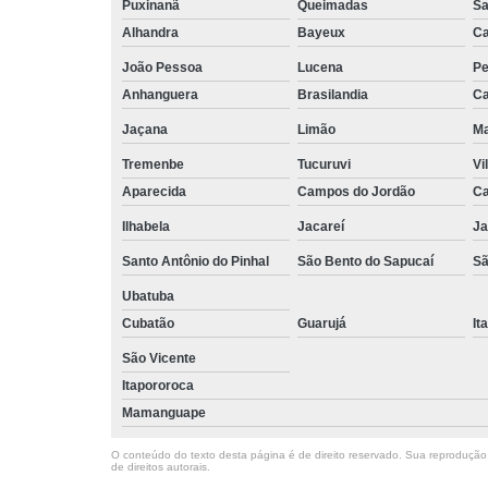
Puxinanã
Queimadas
Sa
Alhandra
Bayeux
Ca
João Pessoa
Lucena
Pe
Anhanguera
Brasilandia
Ca
Jaçana
Limão
Ma
Tremenbe
Tucuruvi
Vi
Aparecida
Campos do Jordão
Ca
Ilhabela
Jacareí
Ja
Santo Antônio do Pinhal
São Bento do Sapucaí
Sã
Ubatuba
Cubatão
Guarujá
It
São Vicente
Itapororoca
Mamanguape
O conteúdo do texto desta página é de direito reservado. Sua reprodução, 
de direitos autorais
.