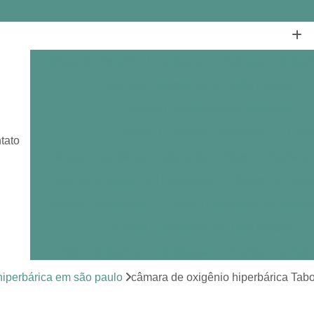
Câmara de Oxigênio Hiperbárica
Câmara Hiperbár
Câmara Hiperbárica em João Pessoa
Câmara Hiperbárica em Sorocaba
Câmara Hiperbárica Individual
Câmar
tato
Câmara Hiperbárica Tratamento Feridas
Câmara O
Centro de Medicina Hiperbárica
Centro de Oxige
Centro Hiperbárico
Centro Hiperbárico de Medici
Centro Hiperbárico em João Pessoa
Centro Hiperbárico em Sorocaba
Centro Hiperbár
Clínica de Hiperbárica
Clínica de Medicina Hiperb
iperbárica em são paulo
câmara de oxigênio hiperbárica Tab
Clínica Hiperbárica
Clínica Hip