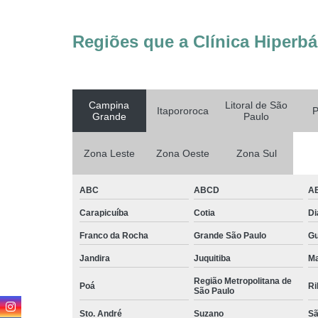
Regiões que a Clínica Hiperbá
Campina
Litoral de São
Itapororoca
P
Grande
Paulo
Zona Leste
Zona Oeste
Zona Sul
ABC
ABCD
A
Carapicuíba
Cotia
D
Franco da Rocha
Grande São Paulo
G
Jandira
Juquitiba
Ma
Região Metropolitana de
Poá
Ri
São Paulo
Sto. André
Suzano
Sã