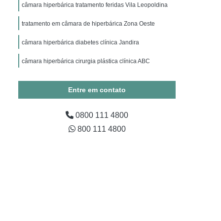
ico
Hiperbárica Oxigenoterapia
câmara hiperbárica tratamento feridas Vila Leopoldina
apia Hiperbárica em Campina Grande
tratamento em câmara de hiperbárica Zona Oeste
Oxigenoterapia Hiperbárica em São Paulo
câmara hiperbárica diabetes clínica Jandira
Oxigenoterapia Hiperbárica em Taubaté
câmara hiperbárica cirurgia plástica clínica ABC
xigenoterapia Hiperbárica Fratura
ra Tratamento de Feridas
Entre em contato
Tratamento de Feridas
0800 111 4800
ratura
Sessão Câmara Hiperbárica
800 111 4800
árica
Sessão de Oxigenoterapia Hiperbárica
erbárica em Campina Grande
Sessão Hiperbárica em São Paulo
Sessão Hiperbárica em Taubaté
são Oxigenoterapia por Hiperbárica