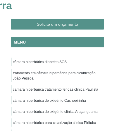
rra
Clínica Hiperbárica em São Paulo
ica em Taubaté
Clínica Hiperbárica Hospitalar
ra Hiperbárica
Oxigenação Hiperbárica
Solicite um orçamento
ção Hiperbárica em Campina Grande
MENU
Oxigenação Hiperbárica em São Paulo
Oxigenação Hiperbárica em Taubaté
câmara hiperbárica diabetes SCS
genação Hiperbárica Tratamento
pia de Oxigenação Hiperbárica
tratamento em câmara hiperbárica para cicatrização
João Pessoa
ia
Oxigenoterapia em Campina Grande
câmara hiperbárica tratamento feridas clínica Paulista
em São Paulo
Oxigenoterapia em Sorocaba
câmara hiperbárica de oxigênio Cachoeirinha
enoterapia para Cicatrização
câmara hiperbárica de oxigênio clínica Araçariguama
Oxigenoterapia para Tratamento de Feridas
Oxigenoterapia Tratamento de Feridas
câmara hiperbárica para cicatrização clínica Pirituba