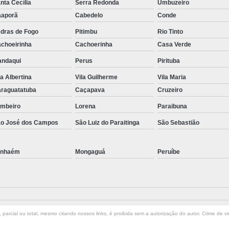
nta Cecília
Serra Redonda
Umbuzeiro
aporã
Cabedelo
Conde
dras de Fogo
Pitimbu
Rio Tinto
choeirinha
Cachoerinha
Casa Verde
ndaqui
Perus
Pirituba
la Albertina
Vila Guilherme
Vila Maria
raguatatuba
Caçapava
Cruzeiro
mbeiro
Lorena
Paraibuna
o José dos Campos
São Luiz do Paraitinga
São Sebastião
anhaém
Mongaguá
Peruíbe
parcial ou total, mesmo citando nossos links, é proibida sem a autorização do autor. Crime de vi