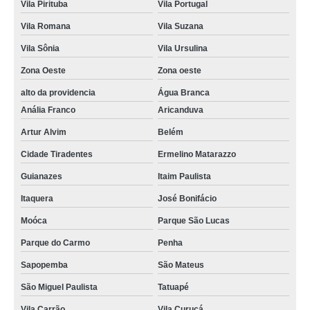
Vila Pirituba
Vila Portugal
Vila Romana
Vila Suzana
Vila Sônia
Vila Ursulina
Zona Oeste
Zona oeste
alto da providencia
Água Branca
Anália Franco
Aricanduva
Artur Alvim
Belém
Cidade Tiradentes
Ermelino Matarazzo
Guianazes
Itaim Paulista
Itaquera
José Bonifácio
Moóca
Parque São Lucas
Parque do Carmo
Penha
Sapopemba
São Mateus
São Miguel Paulista
Tatuapé
Vila Carrão
Vila Curuçá