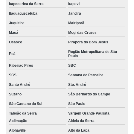
Itapecerica da Serra
Itapevi
Itaquaquecetuba
Jandira
Juquitiba
Mairiporã
Mauá
Mogi das Cruzes
Osasco
Pirapora do Bom Jesus
Região Metropolitana de São
Poá
Paulo
Ribeirão Pires
SBC
SCS
Santana de Parnaíba
Santo André
Sto. André
Suzano
São Bernardo do Campo
São Caetano do Sul
São Paulo
Taboão da Serra
Vargem Grande Paulista
Aclimação
Aldeia da Serra
Alphaville
Alto da Lapa