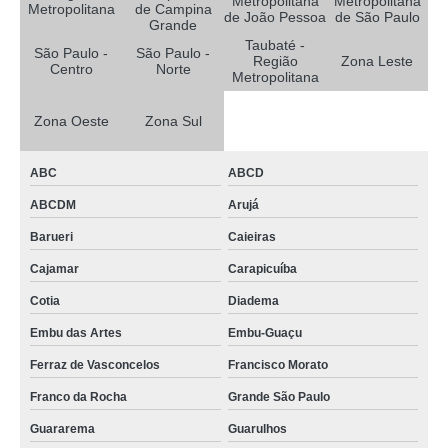
Metropolitana
Metropolitana
Metropolitana
de Campina
de João Pessoa
de São Paulo
Grande
Taubaté -
São Paulo -
São Paulo -
Região
Zona Leste
Centro
Norte
Metropolitana
Zona Oeste
Zona Sul
ABC
ABCD
ABCDM
Arujá
Barueri
Caieiras
Cajamar
Carapicuíba
Cotia
Diadema
Embu das Artes
Embu-Guaçu
Ferraz de Vasconcelos
Francisco Morato
Franco da Rocha
Grande São Paulo
Guararema
Guarulhos