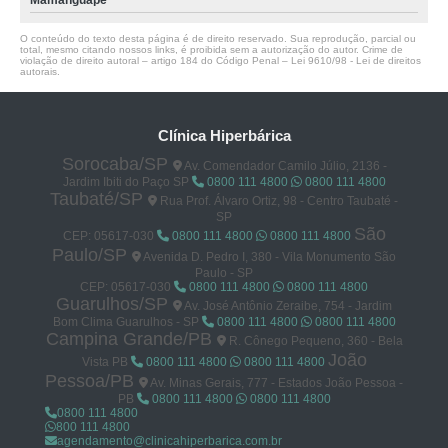
Mamanguape
O conteúdo do texto desta página é de direito reservado. Sua reprodução, parcial ou
total, mesmo citando nossos links, é proibida sem a autorização do autor. Crime de
violação de direito autoral – artigo 184 do Código Penal –
Lei 9610/98 - Lei de direitos
autorais
.
Clínica Hiperbárica
Sorocaba/SP
Av. Comendador Camilo Júlio, 2136 -
Jardim Ibiti do Paço SP
0800 111 4800
0800 111 4800
Taubaté/SP
Rua Prof. Álvaro Ortiz, 98 - Centro Taubaté -
SP
São
CEP: 05617-030
0800 111 4800
0800 111 4800
Paulo/SP
Avenida D. Pedro I, 380 - Vila Monumento São
Paulo - SP
CEP: 05617-030
0800 111 4800
0800 111 4800
Guarulhos/SP
Av. José Antônio Zeraibe, 754 - Jardim
Bom Clima Guarulhos - SP
0800 111 4800
0800 111 4800
Campina Grande/PB
R. Cônego Pequeno, 360 - Bela
João
Vista PB
0800 111 4800
0800 111 4800
Pessoa/PB
Av. Minas Gerais, 777 - Estados João Pessoa -
PB
0800 111 4800
0800 111 4800
0800 111 4800
800 111 4800
agendamento@clinicahiperbarica.com.br