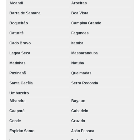
Alcantil
Aroeiras
Barra de Santana
Boa Vista
Boqueirão
Campina Grande
Caturité
Fagundes
Gado Bravo
Itatuba
Lagoa Seca
Massaranduba
Matinhas
Natuba
Puxinanã
Queimadas
Santa Cecília
Serra Redonda
Umbuzeiro
Alhandra
Bayeux
Caaporã
Cabedelo
Conde
Cruz do
Espírito Santo
João Pessoa