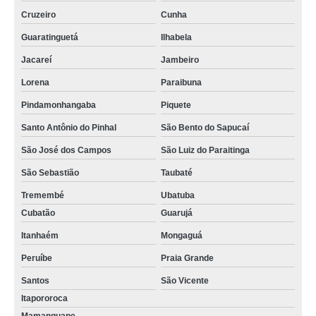
Cruzeiro
Cunha
Guaratinguetá
Ilhabela
Jacareí
Jambeiro
Lorena
Paraibuna
Pindamonhangaba
Piquete
Santo Antônio do Pinhal
São Bento do Sapucaí
São José dos Campos
São Luiz do Paraitinga
São Sebastião
Taubaté
Tremembé
Ubatuba
Cubatão
Guarujá
Itanhaém
Mongaguá
Peruíbe
Praia Grande
Santos
São Vicente
Itapororoca