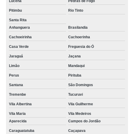
Lucena
Pedras de Fogo
Pitimbu
Rio Tinto
Santa Rita
Anhanguera
Brasilandia
Cachoeirinha
Cachoerinha
Casa Verde
Freguesia do Ó
Jaraguá
Jaçana
Limão
Mandaqui
Perus
Pirituba
Santana
São Domingos
Tremenbe
Tucuruvi
Vila Albertina
Vila Guilherme
Vila Maria
Vila Medeiros
Aparecida
Campos do Jordão
Caraguatatuba
Caçapava