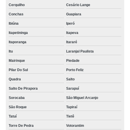
Cerquilho
Cesário Lange
Conchas
Guapiara
Ibiúna
Iperó
Itapetininga
Itapeva
Itaporanga
Itararé
Itu
Laranjal Paulista
Mairinque
Piedade
Pilar Do Sul
Porto Feliz
Quadra
Salto
Salto De Pirapora
Sarapuí
Sorocaba
São Miguel Arcanjo
São Roque
Tapiraí
Tatuí
Tietê
Torre De Pedra
Votorantim