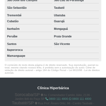
São José dos Campos
São Luiz do Paraitinga
São Sebastião
Taubaté
Tremembé
Ubatuba
Cubatão
Guarujá
Itanhaém
Mongaguá
Peruíbe
Praia Grande
Santos
São Vicente
Itapororoca
Mamanguape
O conteúdo do texto desta página é de direito reservado. Sua reprodução, parcial ou
total, mesmo citando nossos links, é proibida sem a autorização do autor. Crime de
violação de direito autoral – artigo 184 do Código Penal –
Lei 9610/98 - Lei de direitos
autorais
.
Clínica Hiperbárica
Sorocaba/SP
Av. Comendador Camilo Júlio, 2136 -
Jardim Ibiti do Paço SP
0800 111 4800
0800 111 4800
Taubaté/SP
Rua Prof. Álvaro Ortiz, 98 - Centro Taubaté -