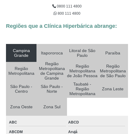
0800 111 4800
800 111 4800
Regiões que a Clínica Hiperbárica abrange:
Campina
Litoral de São
Itapororoca
Paraíba
Grande
Paulo
Região
Região
Região
Região
Metropolitana
Metropolitana
Metropolitana
Metropolitana
de Campina
de João Pessoa
de São Paulo
Grande
Taubaté -
São Paulo -
São Paulo -
Região
Zona Leste
Centro
Norte
Metropolitana
Zona Oeste
Zona Sul
ABC
ABCD
ABCDM
Arujá