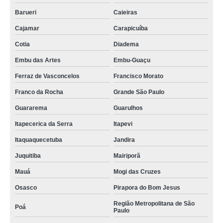
Barueri
Caieiras
Cajamar
Carapicuíba
Cotia
Diadema
Embu das Artes
Embu-Guaçu
Ferraz de Vasconcelos
Francisco Morato
Franco da Rocha
Grande São Paulo
Guararema
Guarulhos
Itapecerica da Serra
Itapevi
Itaquaquecetuba
Jandira
Juquitiba
Mairiporã
Mauá
Mogi das Cruzes
Osasco
Pirapora do Bom Jesus
Região Metropolitana de São
Poá
Paulo