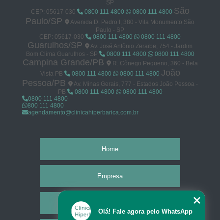
SP
São
CEP: 05617-030
0800 111 4800
0800 111 4800
Paulo/SP
Avenida D. Pedro I, 380 - Vila Monumento São
Paulo - SP
CEP: 05617-030
0800 111 4800
0800 111 4800
Guarulhos/SP
Av. José Antônio Zeraibe, 754 - Jardim
Bom Clima Guarulhos - SP
0800 111 4800
0800 111 4800
Campina Grande/PB
R. Cônego Pequeno, 360 - Bela
João
Vista PB
0800 111 4800
0800 111 4800
Pessoa/PB
Av. Minas Gerais, 777 - Estados João Pessoa -
PB
0800 111 4800
0800 111 4800
0800 111 4800
800 111 4800
agendamento@clinicahiperbarica.com.br
Home
Empresa
Missão
Olá! Fale agora pelo WhatsApp