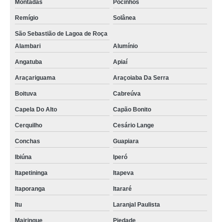
Montadas
Pocinhos
Remígio
Solânea
São Sebastião de Lagoa de Roça
Alambari
Alumínio
Angatuba
Apiaí
Araçariguama
Araçoiaba Da Serra
Boituva
Cabreúva
Capela Do Alto
Capão Bonito
Cerquilho
Cesário Lange
Conchas
Guapiara
Ibiúna
Iperó
Itapetininga
Itapeva
Itaporanga
Itararé
Itu
Laranjal Paulista
Mairinque
Piedade