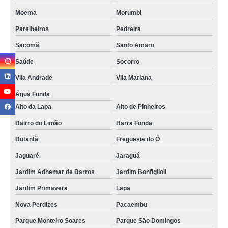
Moema
Morumbi
Parelheiros
Pedreira
Sacomã
Santo Amaro
Saúde
Socorro
Vila Andrade
Vila Mariana
Água Funda
Alto da Lapa
Alto de Pinheiros
Bairro do Limão
Barra Funda
Butantã
Freguesia do Ó
Jaguaré
Jaraguá
Jardim Adhemar de Barros
Jardim Bonfiglioli
Jardim Primavera
Lapa
Nova Perdizes
Pacaembu
Parque Monteiro Soares
Parque São Domingos