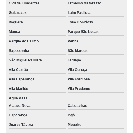
Cidade Tiradentes
Ermelino Matarazzo
Guianazes
Itaim Paulista
Itaquera
José Bonifácio
Moóca
Parque São Lucas
Parque do Carmo
Penha
Sapopemba
São Mateus
São Miguel Paulista
Tatuapé
Vila Carrão
Vila Curuçá
Vila Esperança
Vila Formosa
Vila Matilde
Vila Prudente
Água Rasa
Alagoa Nova
Cabaceiras
Esperança
Ingá
Joarez Távora
Mogeiro