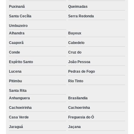
Puxinanã
Queimadas
Santa Cecília
Serra Redonda
Umbuzeiro
Alhandra
Bayeux
Caaporã
Cabedelo
Conde
Cruz do
Espírito Santo
João Pessoa
Lucena
Pedras de Fogo
Pitimbu
Rio Tinto
Santa Rita
Anhanguera
Brasilandia
Cachoeirinha
Cachoerinha
Casa Verde
Freguesia do Ó
Jaraguá
Jaçana