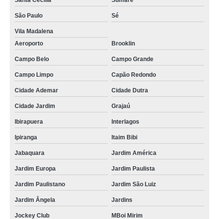
Santa Cecilia
Sumaré
São Paulo
Sé
Vila Madalena
Aeroporto
Brooklin
Campo Belo
Campo Grande
Campo Limpo
Capão Redondo
Cidade Ademar
Cidade Dutra
Cidade Jardim
Grajaú
Ibirapuera
Interlagos
Ipiranga
Itaim Bibi
Jabaquara
Jardim América
Jardim Europa
Jardim Paulista
Jardim Paulistano
Jardim São Luiz
Jardim Ângela
Jardins
Jockey Club
MBoi Mirim