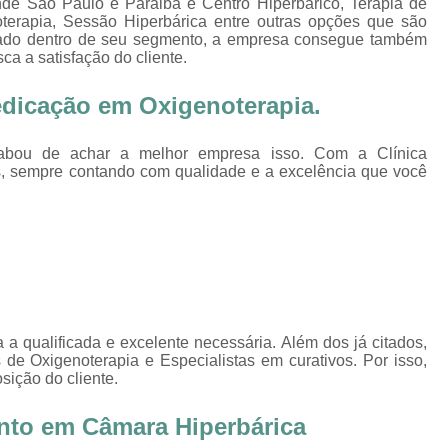
de São Paulo e Paraiba e Centro Hiperbárico, Terapia de
Oxigenoterapia Tratamento de Pé Diabét
terapia, Sessão Hiperbárica entre outras opções que são
ciado dentro de seu segmento, a empresa consegue também
Oxigenoterapia Hiperbárica
Oxigenoter
a a satisfação do cliente.
Oxigenoterapia Hiperbárica em João Pessoa
edicação em Oxigenoterapia.
Oxigenoterapia Hiperbárica em Sorocaba
Oxigenoterapia Hiperbárica Ferida
O
acabou de achar a melhor empresa isso. Com a Clínica
s, sempre contando com qualidade e a excelência que você
Oxigenoterapia Hiperbárica pa
Oxigenoterapia Hiperbárica 
Oxigenoterapia Hiperbárica Tratamento de F
Sessão de Câmara Hiperbárica
Sessão de Hiperb
Sessão Hiperbárica
Sessão Hip
 a qualificada e excelente necessária. Além dos já citados,
Sessão Hiperbárica em João Pessoa
e Oxigenoterapia e Especialistas em curativos. Por isso,
ição do cliente.
Sessão Hiperbárica em Sorocaba
Sessão Oxigenoterapia Hiperbárica
Ses
nto em Câmara Hiperbárica