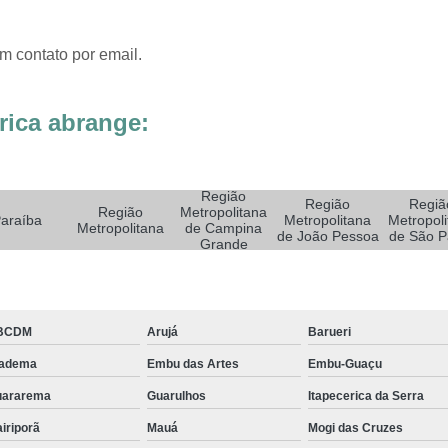
Sistemas de Oxigenoterapia
Sistemas d
Sistemas de Oxigenoterapia Tratamento Pé 
m contato por email.
Sistemas Oxigenoterapia em Campina Grande
Sistemas Oxigenoterapia em São Paulo
rica abrange:
Sistemas Oxigenoterapia em Taubaté
Si
Sistemas Oxigenoterapia para Pé Diabético
Sist
Região
Região
Regiã
Feridas Tratamento
Tratamento com Oxigênio par
Região
Metropolitana
araíba
Metropolitana
Metropoli
Metropolitana
de Campina
de João Pessoa
de São P
Tratamento de Feridas Enfermagem
Tratamento
Grande
Tratamento de Feridas Enfe
Tratamento de Feridas Enf
BCDM
Arujá
Barueri
Tratamento de Feridas Enfermagem em Sorocaba
iadema
Embu das Artes
Embu-Guaçu
Tratamento para Cicatrização de Feridas
uararema
Guarulhos
Itapecerica da Serra
Tratamento Hiperbárico Claudicação Intermitente
iriporã
Mauá
Mogi das Cruzes
Tratamento Hiperbárico de úlcera Varicosa
Tr