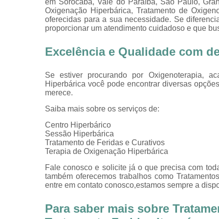
em Sorocaba, Vale do Paraíba, São Paulo, Gran
Oxigenação Hiperbárica, Tratamento de Oxigeno
oferecidas para a sua necessidade. Se diferen
proporcionar um atendimento cuidadoso e que busc
Excelência e Qualidade com d
Se estiver procurando por Oxigenoterapia, 
Hiperbárica você pode encontrar diversas opçõe
merece.
Saiba mais sobre os serviços de:
Centro Hiperbárico
Sessão Hiperbárica
Tratamento de Feridas e Curativos
Terapia de Oxigenação Hiperbárica
Fale conosco e solicite já o que precisa com toda
também oferecemos trabalhos como Tratamentos d
entre em contato conosco,estamos sempre a dispos
Para saber mais sobre Tratame