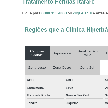
Tratamento Feridas Itararé
Ligue para
0800 111 4800
ou
clique aqui
e entre e
Regiões que a Clínica Hiperbá
Campina
Litoral de São
Itapororoca
P
Grande
Paulo
Zona Leste
Zona Oeste
Zona Sul
ABC
ABCD
A
Carapicuíba
Cotia
D
Franco da Rocha
Grande São Paulo
G
Jandira
Juquitiba
Ma