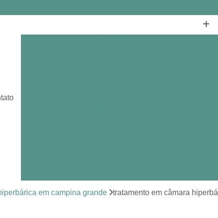
Câmara de Oxigênio Hiperbárica
Câmara Hiperbár
Câmara Hiperbárica em João Pessoa
Câmara Hiperbárica em Sorocaba
Câmara Hiperbárica Individual
Câmar
tato
Câmara Hiperbárica Tratamento Feridas
Câmara O
Centro de Medicina Hiperbárica
Centro de Oxige
Centro Hiperbárico
Centro Hiperbárico de Medici
Centro Hiperbárico em João Pessoa
Centro Hiperbárico em Sorocaba
Centro Hiperbár
Clínica de Hiperbárica
Clínica de Medicina Hiperb
hiperbárica em campina grande
tratamento em câmara hiperbári
Clínica Hiperbárica
Clínica Hip