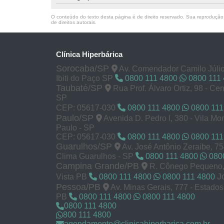
O conteúdo do texto desta página é de direito reservado. Sua reprodução, 
de direitos autorais
.
Clínica Hiperbárica
Sorocaba/SP
Av. Comendador Camilo Júlio
Ibiti do Paço SP
0800 111 4800
0800 111
Taubaté/SP
Rua Prof. Álvaro Ortiz, 98 - Cen
SP
CEP: 05617-030
0800 111 4800
0800 111
Paulo/SP
Avenida D. Pedro I, 380 - Vila M
Paulo - SP
CEP: 05617-030
0800 111 4800
0800 111
Guarulhos/SP
Av. José Antônio Zeraibe, 7
Clima Guarulhos - SP
0800 111 4800
0800
Campina Grande/PB
R. Cônego Pequeno, 
J
Vista PB
0800 111 4800
0800 111 4800
Pessoa/PB
Av. Minas Gerais, 777 - Estado
PB
0800 111 4800
0800 111 4800
0800 111 4800
800 111 4800
agendamento@clinicahiperbarica.com.br