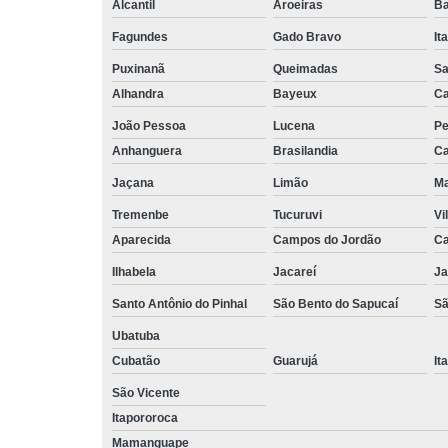
Alcantil
Aroeiras
Ba
Fagundes
Gado Bravo
It
Puxinanã
Queimadas
Sa
Alhandra
Bayeux
Ca
João Pessoa
Lucena
Pe
Anhanguera
Brasilandia
Ca
Jaçana
Limão
Ma
Tremenbe
Tucuruvi
Vi
Aparecida
Campos do Jordão
Ca
Ilhabela
Jacareí
Ja
Santo Antônio do Pinhal
São Bento do Sapucaí
Sã
Ubatuba
Cubatão
Guarujá
It
São Vicente
Itapororoca
Mamanguape