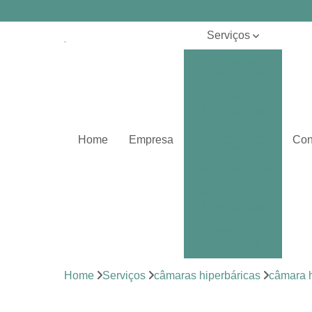
Serviços
Câmaras
hiperbáricas
Centros
hiperbáricos
Oxigenações
Home
Empresa
Con
hiperbáricas
Oxigenoterapias
Oxigenoterapias
hiperbáricas
Sessões de
hiperbárica
Sistema de
Home
Serviços
câmaras hiperbáricas
câmara 
oxigenoterapia
Tratamentos de