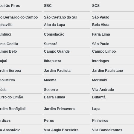
beirão Pires
SBC
SCS
Tratamento Hiperbárico em Campina Grande
o Bernardo do Campo
São Caetano do Sul
São Paulo
Tratamento Hiperbárico em São Paulo
phaville
Alto da Lapa
Bela Vista
Tratamento Hiperbárico em Taubaté
Tra
ambuci
Consolação
Faria Lima
Tratamento Hiperbárico para Cicat
nta Cecilia
Sumaré
São Paulo
Tratamento Hiperbárico para Lesão Vascular
mpo Belo
Campo Grande
Campo Limpo
Tratamento Câmara Hiperbárica
Tr
ajaú
Ibirapuera
Interlagos
Tratamento Feridas Câmara Hiperbár
rdim Europa
Jardim Paulista
Jardim Paulistano
Tratamento Hiperbárica em Campina Grande
oi Mirim
Moema
Morumbi
aúde
Socorro
Vila Andrade
Tratamento Hiperbárica em São Paulo
irro do Limão
Barra Funda
Butantã
Tratamento Hiperbárica em Taubaté
T
rdim Bonfiglioli
Jardim Primavera
Lapa
Tratamento por Hiperbárica
Tratamento d
Tratamento de Oxigenoterapia
Tratamento
rdizes
Perus
Pinheiros
la Anastácio
Vila Anglo Brasileira
Vila Bandeirantes
Tratamento de Oxigenoterapia em João Pessoa