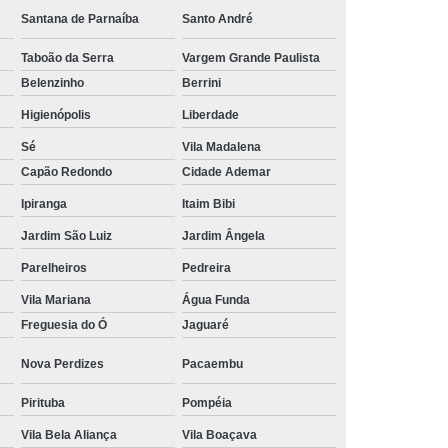
Santana de Parnaíba
Santo André
Tratamento Hiperbárico em João Pessoa
Taboão da Serra
Vargem Grande Paulista
Tratamento Hiperbárico em Sorocaba
Belenzinho
Berrini
tamento Hiperbárico Necrose na Pele
Higienópolis
Liberdade
rização de Ferida Operatória
Sé
Vila Madalena
Hiperbárica Tratamento de Feridas
Capão Redondo
Cidade Ademar
atamento em Câmara Hiperbárica
Ipiranga
Itaim Bibi
ica
Tratamento Hiperbárica
Jardim São Luiz
Jardim Ângela
Tratamento Hiperbárica em João Pessoa
Parelheiros
Pedreira
Vila Mariana
Água Funda
Tratamento Hiperbárica em Sorocaba
Freguesia do Ó
Jaguaré
ratamento Oxigenação Hiperbárica
Nova Perdizes
Pacaembu
e Feridas Oxigenoterapia Hiperbárica
 de Oxigenoterapia em Campina Grande
Pirituba
Pompéia
Vila Bela Aliança
Vila Boaçava
Tratamento de Oxigenoterapia em São Paulo