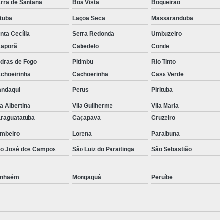
rra de Santana
Boa Vista
Boqueirão
atuba
Lagoa Seca
Massaranduba
nta Cecília
Serra Redonda
Umbuzeiro
aporã
Cabedelo
Conde
dras de Fogo
Pitimbu
Rio Tinto
choeirinha
Cachoerinha
Casa Verde
ndaqui
Perus
Pirituba
la Albertina
Vila Guilherme
Vila Maria
raguatatuba
Caçapava
Cruzeiro
mbeiro
Lorena
Paraibuna
o José dos Campos
São Luiz do Paraitinga
São Sebastião
anhaém
Mongaguá
Peruíbe