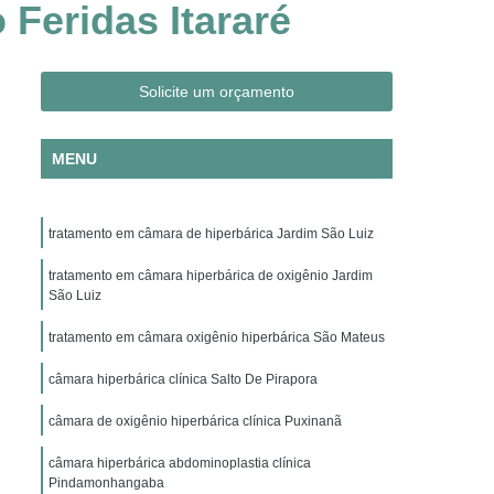
Feridas Itararé
Clínica Hiperbárica em São Paulo
ica em Taubaté
Clínica Hiperbárica Hospitalar
ra Hiperbárica
Oxigenação Hiperbárica
Solicite um orçamento
ção Hiperbárica em Campina Grande
MENU
Oxigenação Hiperbárica em São Paulo
Oxigenação Hiperbárica em Taubaté
tratamento em câmara de hiperbárica Jardim São Luiz
genação Hiperbárica Tratamento
pia de Oxigenação Hiperbárica
tratamento em câmara hiperbárica de oxigênio Jardim
São Luiz
ia
Oxigenoterapia em Campina Grande
tratamento em câmara oxigênio hiperbárica São Mateus
em São Paulo
Oxigenoterapia em Sorocaba
câmara hiperbárica clínica Salto De Pirapora
enoterapia para Cicatrização
câmara de oxigênio hiperbárica clínica Puxinanã
Oxigenoterapia para Tratamento de Feridas
Oxigenoterapia Tratamento de Feridas
câmara hiperbárica abdominoplastia clínica
Pindamonhangaba