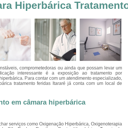
a Hiperbárica Tratamento 
Clínica Hiperbárica em João Pessoa
Clínica Hiperbárica em Sorocaba
Clínica Hiperbár
Clínica Oxigenoterapia Hiperbárica
Clínica pa
Oxigenação Hiperbárica Clínica
Oxigena
Oxigenação Hiperbárica em João Pessoa
Oxigenação Hiperbárica em Sorocaba
Oxigenação Hiperbárica Terapia
Oxi
nstáveis, comprometedoras ou ainda que possam levar um
Oxigenação Via Hiperbárica
Tera
icação interessante é a exposição ao tratamento por
hiperbárica. Para contar com um atendimento especializado,
Terapia Oxigenação Hiperbárica
Oxigenoterap
ica tratamento feridas Itararé
já conta com um local de
Oxigenoterapia em João Pessoa
Oxigenoterapia 
nto em câmara hiperbárica
Oxigenoterapia em Taubaté
Oxig
Oxigenoterapia para Tratamento de Diabéticos
Oxigenoterapia Tratamento de Diabéticos
char serviços como Oxigenação Hiperbárica, Oxigenoterapia