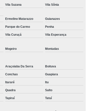
Vila Suzana
Vila Sônia
Tratamento de Oxigenoterapia em Taubaté
Tratamento Oxigenoterapia Hiperbárica
Ermelino Matarazzo
Guianazes
igenoterapia
Tratamento Via Oxigenoterapia
Parque do Carmo
Penha
Vila Curuçá
Vila Esperança
Mogeiro
Montadas
Araçoiaba Da Serra
Boituva
Conchas
Guapiara
Itararé
Itu
Quadra
Salto
Tapiraí
Tatuí