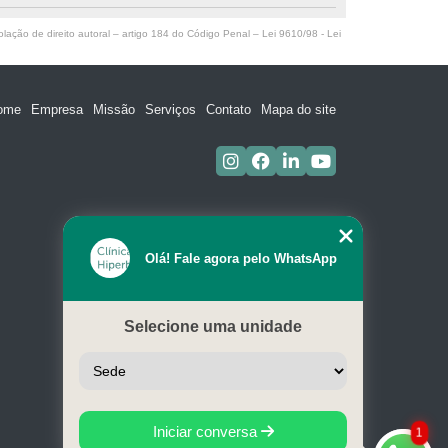
olação de direito autoral – artigo 184 do Código Penal –
Lei 9610/98 - Lei
ome
Empresa
Missão
Serviços
Contato
Mapa do site
Olá! Fale agora pelo WhatsApp
Selecione uma unidade
Iniciar conversa
1