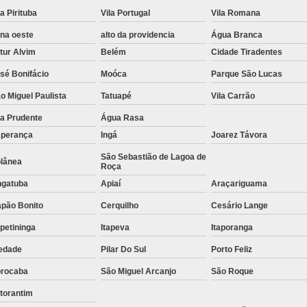
la Pirituba
Vila Portugal
Vila Romana
Tratamento de Oxigenoterapia em Sorocaba
na oeste
alto da providencia
Água Branca
Tratamento de Oxigenoterapia Hiperbárica
tur Alvim
Belém
Cidade Tiradentes
Tratamento para Oxigenoterapia
Tratamento por Ox
sé Bonifácio
Moóca
Parque São Lucas
o Miguel Paulista
Tatuapé
Vila Carrão
la Prudente
Água Rasa
perança
Ingá
Joarez Távora
São Sebastião de Lagoa de
lânea
Roça
gatuba
Apiaí
Araçariguama
pão Bonito
Cerquilho
Cesário Lange
apetininga
Itapeva
Itaporanga
edade
Pilar Do Sul
Porto Feliz
rocaba
São Miguel Arcanjo
São Roque
torantim