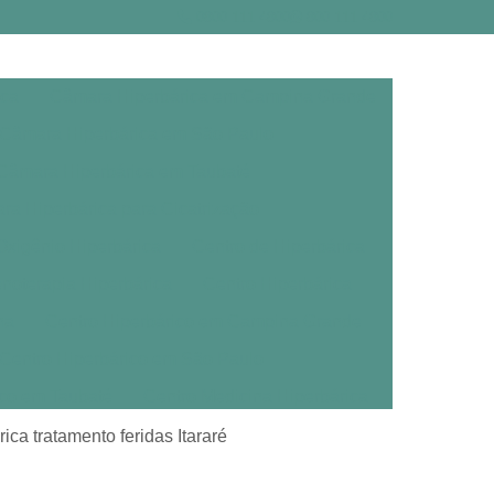
0800 111 4800
800 111 4800
ica
Câmara Hiperbárica em Campina Grande
Câmara Hiperbárica em São Paulo
Câmara Hiperbárica em Taubaté
a Hiperbárica para Cicatrização
xigênio Hiperbárica
Centro de Hiperbárica
noterapia Hiperbárica
Centro Hiperbárica
na
Centro Hiperbárico em Campina Grande
Centro Hiperbárico em São Paulo
ico em Taubaté
Centro Medicina Hiperbárica
árica
Clínica de Oxigenoterapia Hiperbárica
ca tratamento feridas Itararé
erbárica em Campina Grande