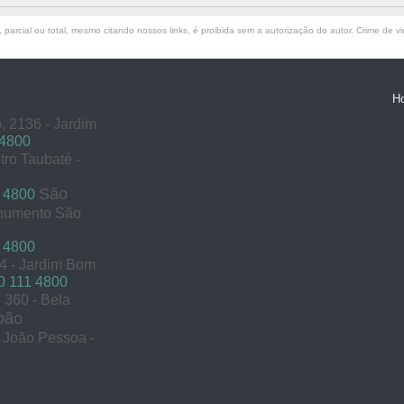
parcial ou total, mesmo citando nossos links, é proibida sem a autorização do autor. Crime de vi
H
, 2136 - Jardim
 4800
tro Taubaté -
São
 4800
onumento São
 4800
54 - Jardim Bom
 111 4800
360 - Bela
oão
s João Pessoa -