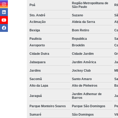
Região Metropolitana de
Poá
Ri
São Paulo
Sto. André
Suzano
Sã
Aclimação
Aldeia da Serra
Al
Bexiga
Bom Retiro
C
Paulista
Republica
Sa
Aeroporto
Brooklin
Ca
Cidade Dutra
Cidade Jardim
Gr
Jabaquara
Jardim América
Ja
Jardins
Jockey Club
MB
Sacomã
Santo Amaro
S
Alto da Lapa
Alto de Pinheiros
Ba
Jardim Adhemar de
Jaraguá
Ja
Barros
Parque Monteiro Soares
Parque São Domingos
Pe
Sumaré
São Domingos
Vi