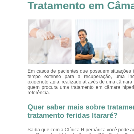
feridas
Tratamento em Câmar
Tratamentos
hiperbáricos
Tratamentos por
hiperbárica
Tratamentos por
oxigenoterapia
Em casos de pacientes que possuem situações i
tempo extenso para a recuperação, uma ind
oxigenoterapia, realizado através de uma câmara 
quem procura uma tratamento em câmara hiperbár
referência.
Quer saber mais sobre tratame
tratamento feridas Itararé?
Saiba que com a Clínica Hiperbárica você pode a