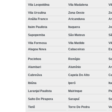
Vila Leopoldina
Vila Madalena
Vi
Vila Ursulina
Zona Oeste
Zo
Anália Franco
Aricanduva
Ar
Itaim Paulista
Itaquera
Jo
Sapopemba
São Mateus
Sã
Vila Formosa
Vila Matilde
Vi
Alagoa Nova
Cabaceiras
Es
Pocinhos
Remígio
So
Alambari
Alumínio
An
Cabreúva
Capela Do Alto
Ca
Ibiúna
Iperó
It
Laranjal Paulista
Mairinque
Pi
Salto De Pirapora
Sarapuí
So
Tietê
Torre De Pedra
Vo