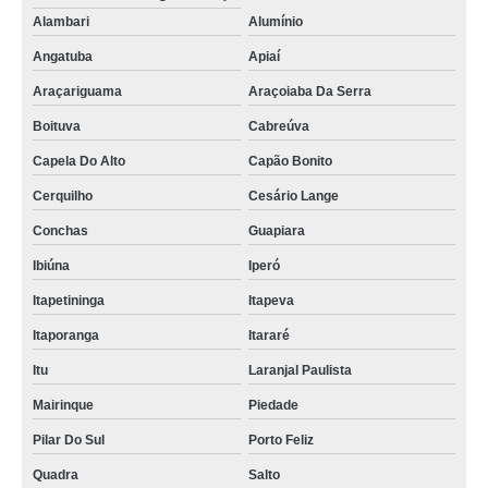
Alambari
Alumínio
Angatuba
Apiaí
Araçariguama
Araçoiaba Da Serra
Boituva
Cabreúva
Capela Do Alto
Capão Bonito
Cerquilho
Cesário Lange
Conchas
Guapiara
Ibiúna
Iperó
Itapetininga
Itapeva
Itaporanga
Itararé
Itu
Laranjal Paulista
Mairinque
Piedade
Pilar Do Sul
Porto Feliz
Quadra
Salto