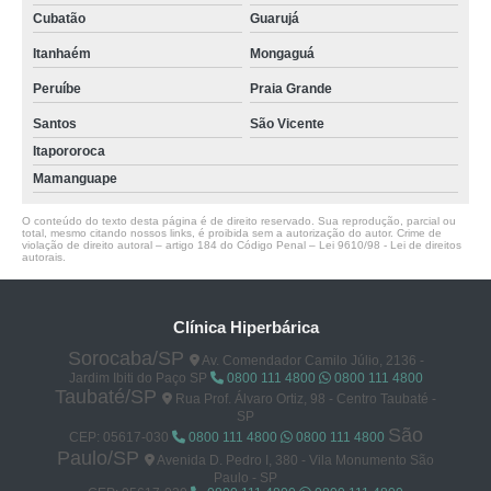
Cubatão
Guarujá
Itanhaém
Mongaguá
Peruíbe
Praia Grande
Santos
São Vicente
Itapororoca
Mamanguape
O conteúdo do texto desta página é de direito reservado. Sua reprodução, parcial ou
total, mesmo citando nossos links, é proibida sem a autorização do autor. Crime de
violação de direito autoral – artigo 184 do Código Penal –
Lei 9610/98 - Lei de direitos
autorais
.
Clínica Hiperbárica
Sorocaba/SP
Av. Comendador Camilo Júlio, 2136 -
Jardim Ibiti do Paço SP
0800 111 4800
0800 111 4800
Taubaté/SP
Rua Prof. Álvaro Ortiz, 98 - Centro Taubaté -
SP
São
CEP: 05617-030
0800 111 4800
0800 111 4800
Paulo/SP
Avenida D. Pedro I, 380 - Vila Monumento São
Paulo - SP