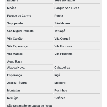
Itaquera
José Bonifácio
Moóca
Parque São Lucas
Parque do Carmo
Penha
Sapopemba
São Mateus
São Miguel Paulista
Tatuapé
Vila Carrão
Vila Curuçá
Vila Esperança
Vila Formosa
Vila Matilde
Vila Prudente
Água Rasa
Alagoa Nova
Cabaceiras
Esperança
Ingá
Joarez Távora
Mogeiro
Montadas
Pocinhos
Remígio
Solânea
São Sebastião de Lagoa de Roça