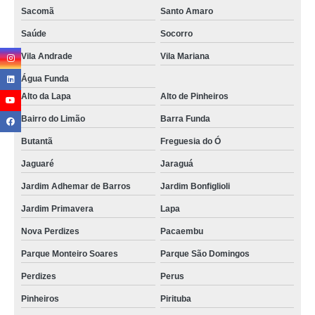
Sacomã
Santo Amaro
Saúde
Socorro
Vila Andrade
Vila Mariana
Água Funda
Alto da Lapa
Alto de Pinheiros
Bairro do Limão
Barra Funda
Butantã
Freguesia do Ó
Jaguaré
Jaraguá
Jardim Adhemar de Barros
Jardim Bonfiglioli
Jardim Primavera
Lapa
Nova Perdizes
Pacaembu
Parque Monteiro Soares
Parque São Domingos
Perdizes
Perus
Pinheiros
Pirituba