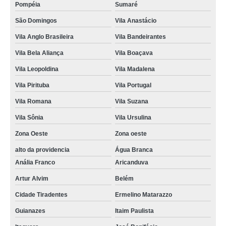
Pompéia
Sumaré
São Domingos
Vila Anastácio
Vila Anglo Brasileira
Vila Bandeirantes
Vila Bela Aliança
Vila Boaçava
Vila Leopoldina
Vila Madalena
Vila Pirituba
Vila Portugal
Vila Romana
Vila Suzana
Vila Sônia
Vila Ursulina
Zona Oeste
Zona oeste
alto da providencia
Água Branca
Anália Franco
Aricanduva
Artur Alvim
Belém
Cidade Tiradentes
Ermelino Matarazzo
Guianazes
Itaim Paulista