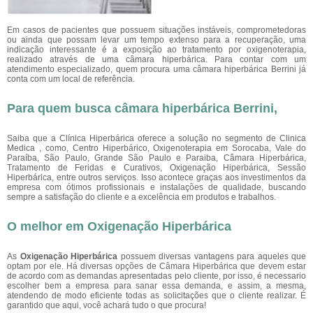
Em casos de pacientes que possuem situações instáveis, comprometedoras
ou ainda que possam levar um tempo extenso para a recuperação, uma
indicação interessante é a exposição ao tratamento por oxigenoterapia,
realizado através de uma câmara hiperbárica. Para contar com um
atendimento especializado, quem procura uma câmara hiperbárica Berrini
já
conta com um local de referência.
Para quem busca câmara hiperbárica Berrini,
Saiba que a Clínica Hiperbárica oferece a solução no segmento de Clinica
Medica , como, Centro Hiperbárico, Oxigenoterapia em Sorocaba, Vale do
Paraíba, São Paulo, Grande São Paulo e Paraiba, Câmara Hiperbárica,
Tratamento de Feridas e Curativos, Oxigenação Hiperbárica, Sessão
Hiperbárica, entre outros serviços. Isso acontece graças aos investimentos da
empresa com ótimos profissionais e instalações de qualidade, buscando
sempre a satisfação do cliente e a excelência em produtos e trabalhos.
O melhor em Oxigenação Hiperbárica
As
Oxigenação Hiperbárica
possuem diversas vantagens para aqueles que
optam por ele. Há diversas opções de Câmara Hiperbárica que devem estar
de acordo com as demandas apresentadas pelo cliente, por isso, é necessario
escolher bem a empresa para sanar essa demanda, e assim, a mesma,
atendendo de modo eficiente todas as solicitações que o cliente realizar. É
garantido que aqui, você achará tudo o que procura!