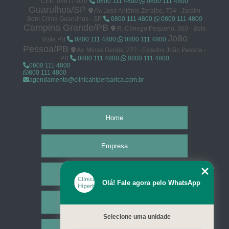
CEP: 05617-030
0800 111 4800
0800 111 4800
Guarulhos/SP
Av. José Antônio Zeraibe, 754 - Jardim
Bom Clima Guarulhos - SP
0800 111 4800
0800 111 4800
Campina Grande/PB
R. Cônego Pequeno, 360 - Bela
João
Vista PB
0800 111 4800
0800 111 4800
Pessoa/PB
Av. Minas Gerais, 777 - Estados João Pessoa -
PB
0800 111 4800
0800 111 4800
0800 111 4800
800 111 4800
agendamento@clinicahiperbarica.com.br
Home
Empresa
Missão
Olá! Fale agora pelo WhatsApp
Serviços
Selecione uma unidade