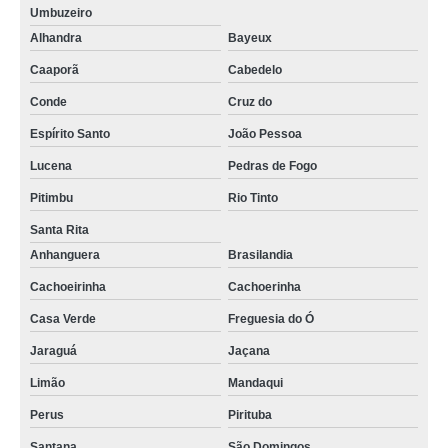
Umbuzeiro
Alhandra
Bayeux
Caaporã
Cabedelo
Conde
Cruz do
Espírito Santo
João Pessoa
Lucena
Pedras de Fogo
Pitimbu
Rio Tinto
Santa Rita
Anhanguera
Brasilandia
Cachoeirinha
Cachoerinha
Casa Verde
Freguesia do Ó
Jaraguá
Jaçana
Limão
Mandaqui
Perus
Pirituba
Santana
São Domingos