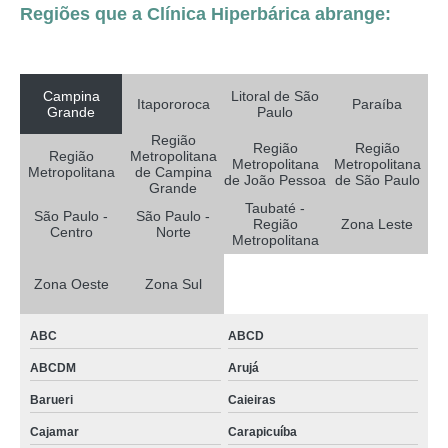
Regiões que a Clínica Hiperbárica abrange:
Campina
Litoral de São
Itapororoca
Paraíba
Grande
Paulo
Região
Região
Região
Região
Metropolitana
Metropolitana
Metropolitana
Metropolitana
de Campina
de João Pessoa
de São Paulo
Grande
Taubaté -
São Paulo -
São Paulo -
Região
Zona Leste
Centro
Norte
Metropolitana
Zona Oeste
Zona Sul
ABC
ABCD
ABCDM
Arujá
Barueri
Caieiras
Cajamar
Carapicuíba