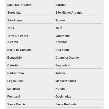
Salto De Pirapora
Sarapuí
Sorocaba
São Miguel Arcanjo
São Roque
Tapiraí
Tatuí
Tietê
Torre De Pedra
Votorantim
Alcantil
Aroeiras
Barra de Santana
Boa Vista
Boqueirão
Campina Grande
Caturité
Fagundes
Gado Bravo
Itatuba
Lagoa Seca
Massaranduba
Matinhas
Natuba
Puxinanã
Queimadas
Santa Cecília
Serra Redonda