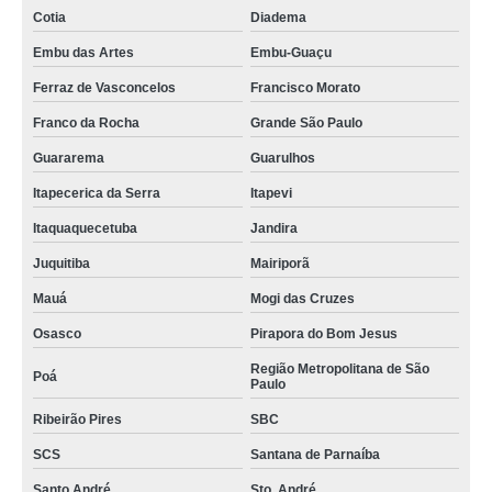
Cotia
Diadema
Embu das Artes
Embu-Guaçu
Ferraz de Vasconcelos
Francisco Morato
Franco da Rocha
Grande São Paulo
Guararema
Guarulhos
Itapecerica da Serra
Itapevi
Itaquaquecetuba
Jandira
Juquitiba
Mairiporã
Mauá
Mogi das Cruzes
Osasco
Pirapora do Bom Jesus
Região Metropolitana de São
Poá
Paulo
Ribeirão Pires
SBC
SCS
Santana de Parnaíba
Santo André
Sto. André