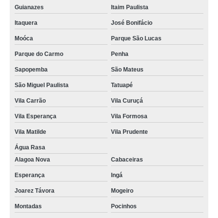
Guianazes
Itaim Paulista
Itaquera
José Bonifácio
Moóca
Parque São Lucas
Parque do Carmo
Penha
Sapopemba
São Mateus
São Miguel Paulista
Tatuapé
Vila Carrão
Vila Curuçá
Vila Esperança
Vila Formosa
Vila Matilde
Vila Prudente
Água Rasa
Alagoa Nova
Cabaceiras
Esperança
Ingá
Joarez Távora
Mogeiro
Montadas
Pocinhos