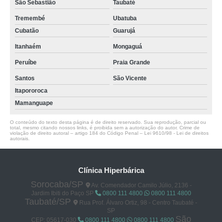
São Sebastião
Taubaté
Tremembé
Ubatuba
Cubatão
Guarujá
Itanhaém
Mongaguá
Peruíbe
Praia Grande
Santos
São Vicente
Itapororoca
Mamanguape
O conteúdo do texto desta página é de direito reservado. Sua reprodução, parcial ou
total, mesmo citando nossos links, é proibida sem a autorização do autor. Crime de
violação de direito autoral – artigo 184 do Código Penal –
Lei 9610/98 - Lei de direitos
autorais
.
Clínica Hiperbárica
Sorocaba/SP
Av. Comendador Camilo Júlio, 2136 -
Jardim Ibiti do Paço SP
0800 111 4800
0800 111 4800
Taubaté/SP
Rua Prof. Álvaro Ortiz, 98 - Centro Taubaté -
SP
São
CEP: 05617-030
0800 111 4800
0800 111 4800