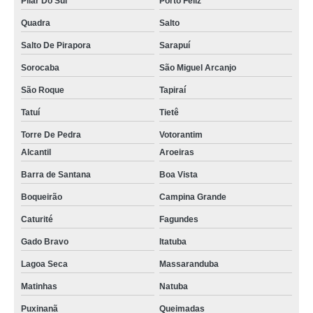
Pilar Do Sul
Porto Feliz
Quadra
Salto
Salto De Pirapora
Sarapuí
Sorocaba
São Miguel Arcanjo
São Roque
Tapiraí
Tatuí
Tietê
Torre De Pedra
Votorantim
Alcantil
Aroeiras
Barra de Santana
Boa Vista
Boqueirão
Campina Grande
Caturité
Fagundes
Gado Bravo
Itatuba
Lagoa Seca
Massaranduba
Matinhas
Natuba
Puxinanã
Queimadas