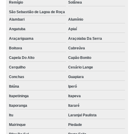
Remígio
Solânea
São Sebastião de Lagoa de Roça
Alambari
Alumínio
Angatuba
Apiaí
Araçariguama
Araçoiaba Da Serra
Boituva
Cabreúva
Capela Do Alto
Capão Bonito
Cerquilho
Cesário Lange
Conchas
Guapiara
Ibiúna
Iperó
Itapetininga
Itapeva
Itaporanga
Itararé
Itu
Laranjal Paulista
Mairinque
Piedade