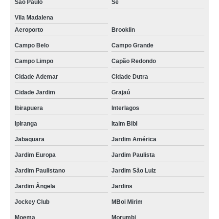
São Paulo
Sé
Vila Madalena
Aeroporto
Brooklin
Campo Belo
Campo Grande
Campo Limpo
Capão Redondo
Cidade Ademar
Cidade Dutra
Cidade Jardim
Grajaú
Ibirapuera
Interlagos
Ipiranga
Itaim Bibi
Jabaquara
Jardim América
Jardim Europa
Jardim Paulista
Jardim Paulistano
Jardim São Luiz
Jardim Ângela
Jardins
Jockey Club
MBoi Mirim
Moema
Morumbi