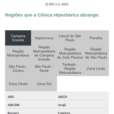
800 111 4800
Regiões que a Clínica Hiperbárica abrange:
Campina
Litoral de São
Itapororoca
Paraíba
Grande
Paulo
Região
Região
Região
Região
Metropolitana
Metropolitana
Metropolitana
Metropolitana
de Campina
de João Pessoa
de São Paulo
Grande
Taubaté -
São Paulo -
São Paulo -
Região
Zona Leste
Centro
Norte
Metropolitana
Zona Oeste
Zona Sul
ABC
ABCD
ABCDM
Arujá
Barueri
Caieiras