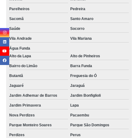
Parelheiros
Pedreira
Sacomã
Santo Amaro
Saúde
Socorro
Vila Andrade
Vila Mariana
Água Funda
Alto da Lapa
Alto de Pinheiros
Bairro do Limão
Barra Funda
Butantã
Freguesia do Ó
Jaguaré
Jaraguá
Jardim Adhemar de Barros
Jardim Bonfiglioli
Jardim Primavera
Lapa
Nova Perdizes
Pacaembu
Parque Monteiro Soares
Parque São Domingos
Perdizes
Perus