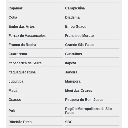
Cajamar
Carapicuíba
Cotia
Diadema
Embu das Artes
Embu-Guaçu
Ferraz de Vasconcelos
Francisco Morato
Franco da Rocha
Grande São Paulo
Guararema
Guarulhos
Itapecerica da Serra
Itapevi
Itaquaquecetuba
Jandira
Juquitiba
Mairiporã
Mauá
Mogi das Cruzes
Osasco
Pirapora do Bom Jesus
Região Metropolitana de São
Poá
Paulo
Ribeirão Pires
SBC