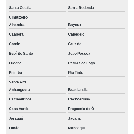
Santa Cecília
Serra Redonda
Umbuzeiro
Alhandra
Bayeux
Caaporã
Cabedelo
Conde
Cruz do
Espírito Santo
João Pessoa
Lucena
Pedras de Fogo
Pitimbu
Rio Tinto
Santa Rita
Anhanguera
Brasilandia
Cachoeirinha
Cachoerinha
Casa Verde
Freguesia do Ó
Jaraguá
Jaçana
Limão
Mandaqui