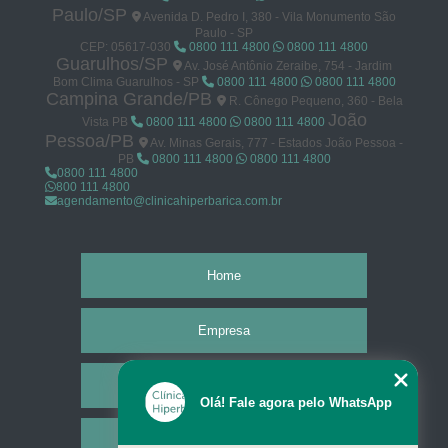
Paulo/SP
Avenida D. Pedro I, 380 - Vila Monumento São
Paulo - SP
CEP: 05617-030
0800 111 4800
0800 111 4800
Guarulhos/SP
Av. José Antônio Zeraibe, 754 - Jardim
Bom Clima Guarulhos - SP
0800 111 4800
0800 111 4800
Campina Grande/PB
R. Cônego Pequeno, 360 - Bela
João
Vista PB
0800 111 4800
0800 111 4800
Pessoa/PB
Av. Minas Gerais, 777 - Estados João Pessoa -
PB
0800 111 4800
0800 111 4800
0800 111 4800
800 111 4800
agendamento@clinicahiperbarica.com.br
Home
Empresa
Missão
Olá! Fale agora pelo WhatsApp
Serviços