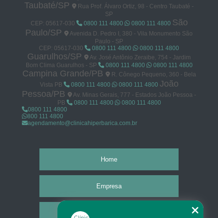
Taubaté/SP
Rua Prof. Álvaro Ortiz, 98 - Centro Taubaté -
SP
São
CEP: 05617-030
0800 111 4800
0800 111 4800
Paulo/SP
Avenida D. Pedro I, 380 - Vila Monumento São
Paulo - SP
CEP: 05617-030
0800 111 4800
0800 111 4800
Guarulhos/SP
Av. José Antônio Zeraibe, 754 - Jardim
Bom Clima Guarulhos - SP
0800 111 4800
0800 111 4800
Campina Grande/PB
R. Cônego Pequeno, 360 - Bela
João
Vista PB
0800 111 4800
0800 111 4800
Pessoa/PB
Av. Minas Gerais, 777 - Estados João Pessoa -
PB
0800 111 4800
0800 111 4800
0800 111 4800
800 111 4800
agendamento@clinicahiperbarica.com.br
Home
Empresa
Missão