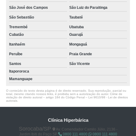
São José dos Campos
São Luiz do Paraitinga
São Sebastião
Taubaté
Tremembé
Ubatuba
Cubatão
Guarujá
Itanhaém
Mongaguá
Peruíbe
Praia Grande
Santos
São Vicente
Itapororoca
Mamanguape
O conteúdo do texto desta página é de direito reservado. Sua reprodução, parcial ou
total, mesmo citando nossos links, é proibida sem a autorização do autor. Crime de
violação de direito autoral – artigo 184 do Código Penal –
Lei 9610/98 - Lei de direitos
autorais
.
Clínica Hiperbárica
Sorocaba/SP
Av. Comendador Camilo Júlio, 2136 -
Jardim Ibiti do Paço SP
0800 111 4800
0800 111 4800