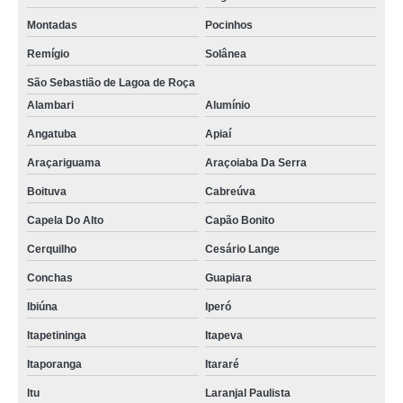
Montadas
Pocinhos
Remígio
Solânea
São Sebastião de Lagoa de Roça
Alambari
Alumínio
Angatuba
Apiaí
Araçariguama
Araçoiaba Da Serra
Boituva
Cabreúva
Capela Do Alto
Capão Bonito
Cerquilho
Cesário Lange
Conchas
Guapiara
Ibiúna
Iperó
Itapetininga
Itapeva
Itaporanga
Itararé
Itu
Laranjal Paulista