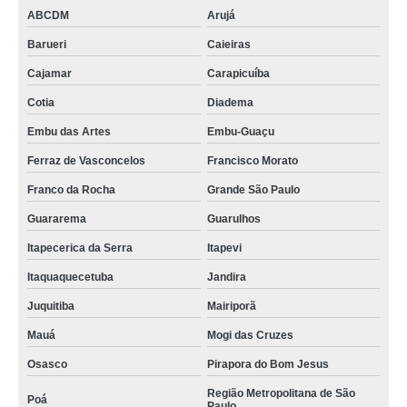
ABCDM
Arujá
Barueri
Caieiras
Cajamar
Carapicuíba
Cotia
Diadema
Embu das Artes
Embu-Guaçu
Ferraz de Vasconcelos
Francisco Morato
Franco da Rocha
Grande São Paulo
Guararema
Guarulhos
Itapecerica da Serra
Itapevi
Itaquaquecetuba
Jandira
Juquitiba
Mairiporã
Mauá
Mogi das Cruzes
Osasco
Pirapora do Bom Jesus
Região Metropolitana de São
Poá
Paulo