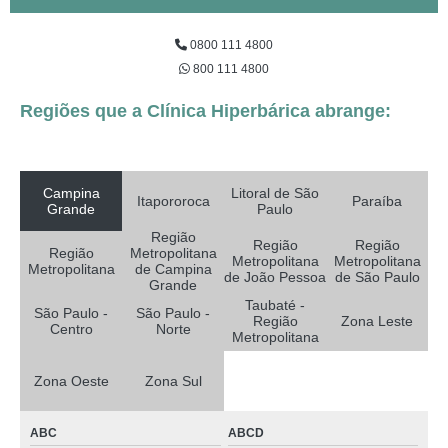
0800 111 4800
800 111 4800
Regiões que a Clínica Hiperbárica abrange:
Campina
Litoral de São
Itapororoca
Paraíba
Grande
Paulo
Região
Região
Região
Região
Metropolitana
Metropolitana
Metropolitana
Metropolitana
de Campina
de João Pessoa
de São Paulo
Grande
Taubaté -
São Paulo -
São Paulo -
Região
Zona Leste
Centro
Norte
Metropolitana
Zona Oeste
Zona Sul
ABC
ABCD