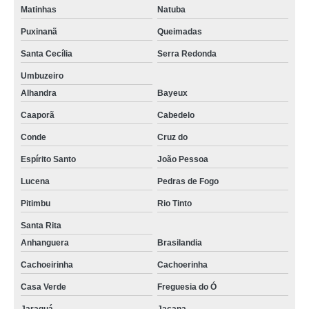
Matinhas
Natuba
Puxinanã
Queimadas
Santa Cecília
Serra Redonda
Umbuzeiro
Alhandra
Bayeux
Caaporã
Cabedelo
Conde
Cruz do
Espírito Santo
João Pessoa
Lucena
Pedras de Fogo
Pitimbu
Rio Tinto
Santa Rita
Anhanguera
Brasilandia
Cachoeirinha
Cachoerinha
Casa Verde
Freguesia do Ó