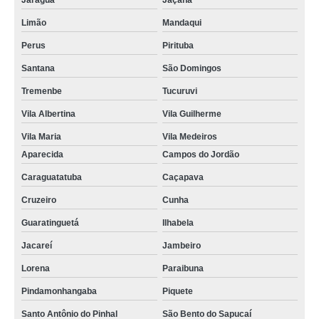
Jaraguá
Jaçana
Limão
Mandaqui
Perus
Pirituba
Santana
São Domingos
Tremenbe
Tucuruvi
Vila Albertina
Vila Guilherme
Vila Maria
Vila Medeiros
Aparecida
Campos do Jordão
Caraguatatuba
Caçapava
Cruzeiro
Cunha
Guaratinguetá
Ilhabela
Jacareí
Jambeiro
Lorena
Paraibuna
Pindamonhangaba
Piquete
Santo Antônio do Pinhal
São Bento do Sapucaí