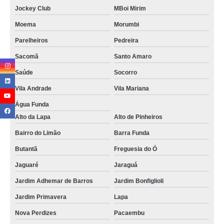
Jockey Club
MBoi Mirim
Moema
Morumbi
Parelheiros
Pedreira
Sacomã
Santo Amaro
Saúde
Socorro
Vila Andrade
Vila Mariana
Água Funda
Alto da Lapa
Alto de Pinheiros
Bairro do Limão
Barra Funda
Butantã
Freguesia do Ó
Jaguaré
Jaraguá
Jardim Adhemar de Barros
Jardim Bonfiglioli
Jardim Primavera
Lapa
Nova Perdizes
Pacaembu