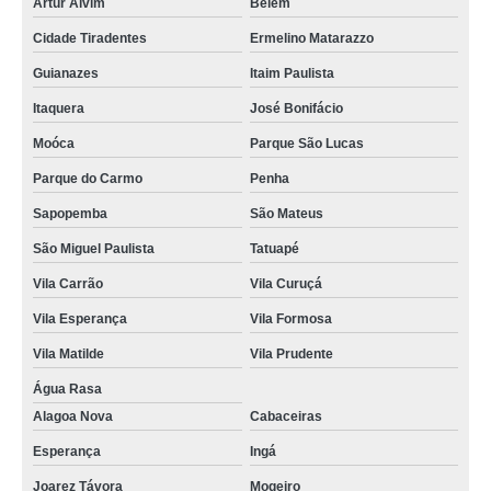
Artur Alvim
Belém
Cidade Tiradentes
Ermelino Matarazzo
Guianazes
Itaim Paulista
Itaquera
José Bonifácio
Moóca
Parque São Lucas
Parque do Carmo
Penha
Sapopemba
São Mateus
São Miguel Paulista
Tatuapé
Vila Carrão
Vila Curuçá
Vila Esperança
Vila Formosa
Vila Matilde
Vila Prudente
Água Rasa
Alagoa Nova
Cabaceiras
Esperança
Ingá
Joarez Távora
Mogeiro