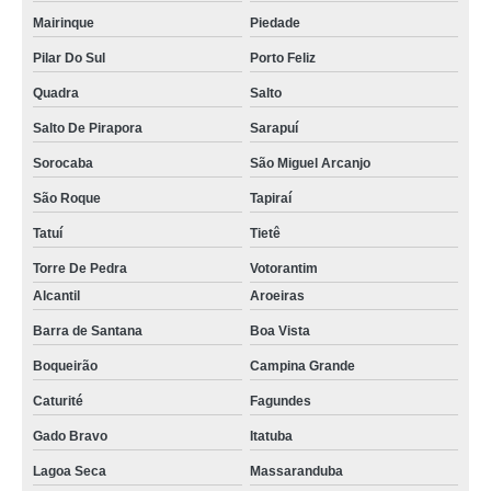
Mairinque
Piedade
Pilar Do Sul
Porto Feliz
Quadra
Salto
Salto De Pirapora
Sarapuí
Sorocaba
São Miguel Arcanjo
São Roque
Tapiraí
Tatuí
Tietê
Torre De Pedra
Votorantim
Alcantil
Aroeiras
Barra de Santana
Boa Vista
Boqueirão
Campina Grande
Caturité
Fagundes
Gado Bravo
Itatuba
Lagoa Seca
Massaranduba