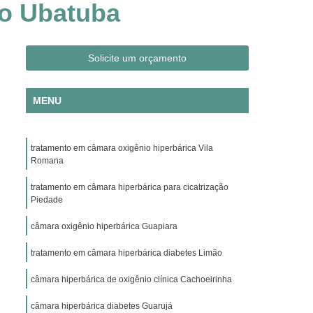
io Ubatuba
Clínica Hiperbárica em São Paulo
ica em Taubaté
Clínica Hiperbárica Hospitalar
ra Hiperbárica
Oxigenação Hiperbárica
Solicite um orçamento
ção Hiperbárica em Campina Grande
MENU
Oxigenação Hiperbárica em São Paulo
Oxigenação Hiperbárica em Taubaté
tratamento em câmara oxigênio hiperbárica Vila
genação Hiperbárica Tratamento
Romana
pia de Oxigenação Hiperbárica
tratamento em câmara hiperbárica para cicatrização
ia
Oxigenoterapia em Campina Grande
Piedade
em São Paulo
Oxigenoterapia em Sorocaba
câmara oxigênio hiperbárica Guapiara
enoterapia para Cicatrização
tratamento em câmara hiperbárica diabetes Limão
Oxigenoterapia para Tratamento de Feridas
câmara hiperbárica de oxigênio clínica Cachoeirinha
Oxigenoterapia Tratamento de Feridas
câmara hiperbárica diabetes Guarujá