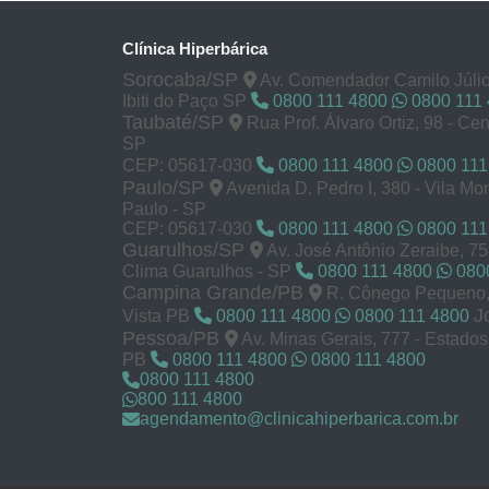
Clínica Hiperbárica
Sorocaba/SP
Av. Comendador Camilo Júlio
Ibiti do Paço SP
0800 111 4800
0800 111
Taubaté/SP
Rua Prof. Álvaro Ortiz, 98 - Cen
SP
CEP: 05617-030
0800 111 4800
0800 111
Paulo/SP
Avenida D. Pedro I, 380 - Vila M
Paulo - SP
CEP: 05617-030
0800 111 4800
0800 111
Guarulhos/SP
Av. José Antônio Zeraibe, 7
Clima Guarulhos - SP
0800 111 4800
0800
Campina Grande/PB
R. Cônego Pequeno, 
J
Vista PB
0800 111 4800
0800 111 4800
Pessoa/PB
Av. Minas Gerais, 777 - Estado
PB
0800 111 4800
0800 111 4800
0800 111 4800
800 111 4800
agendamento@clinicahiperbarica.com.br