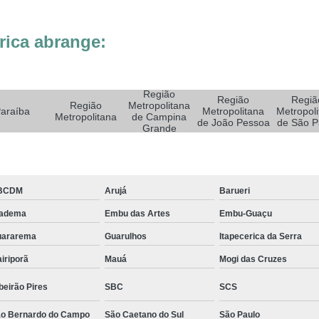
Sistemas de Oxigenoterapia
Sistemas d
Sistemas de Oxigenoterapia Tratamento Pé 
rica abrange:
Sistemas Oxigenoterapia em Campina Grande
Sistemas Oxigenoterapia em São Paulo
Região
Sistemas Oxigenoterapia em Taubaté
Si
Região
Regiã
Região
Metropolitana
araíba
Metropolitana
Metropoli
Metropolitana
de Campina
Sistemas Oxigenoterapia para Pé Diabético
Sist
de João Pessoa
de São P
Grande
Feridas Tratamento
Tratamento com Oxigênio par
Tratamento de Feridas Enfermagem
Tratamento
BCDM
Arujá
Barueri
Tratamento de Feridas Enfe
iadema
Embu das Artes
Embu-Guaçu
Tratamento de Feridas Enf
uararema
Guarulhos
Itapecerica da Serra
Tratamento de Feridas Enfermagem em Sorocaba
iriporã
Mauá
Mogi das Cruzes
Tratamento para Cicatrização de Feridas
beirão Pires
SBC
SCS
Tratamento Hiperbárico Claudicação Intermitente
o Bernardo do Campo
São Caetano do Sul
São Paulo
Tratamento Hiperbárico de úlcera Varicosa
Tr