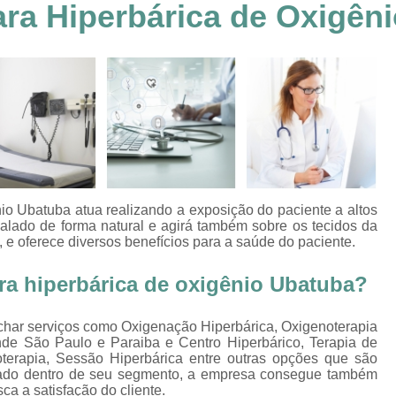
ra Hiperbárica de Oxigên
Clínica Hiperbárica em João Pessoa
Clínica Hiperbárica em Sorocaba
Clínica Hiperbár
Clínica Oxigenoterapia Hiperbárica
Clínica pa
Oxigenação Hiperbárica Clínica
Oxigena
Oxigenação Hiperbárica em João Pessoa
Oxigenação Hiperbárica em Sorocaba
Oxigenação Hiperbárica Terapia
Oxi
o Ubatuba atua realizando a exposição do paciente a altos
Oxigenação Via Hiperbárica
Tera
nalado de forma natural e agirá também sobre os tecidos da
 e oferece diversos benefícios para a saúde do paciente.
Terapia Oxigenação Hiperbárica
Oxigenoterap
a hiperbárica de oxigênio Ubatuba?
Oxigenoterapia em João Pessoa
Oxigenoterapia 
Oxigenoterapia em Taubaté
Oxig
char serviços como Oxigenação Hiperbárica, Oxigenoterapia
de São Paulo e Paraiba e Centro Hiperbárico, Terapia de
Oxigenoterapia para Tratamento de Diabéticos
terapia, Sessão Hiperbárica entre outras opções que são
Oxigenoterapia Tratamento de Diabéticos
ciado dentro de seu segmento, a empresa consegue também
a a satisfação do cliente.