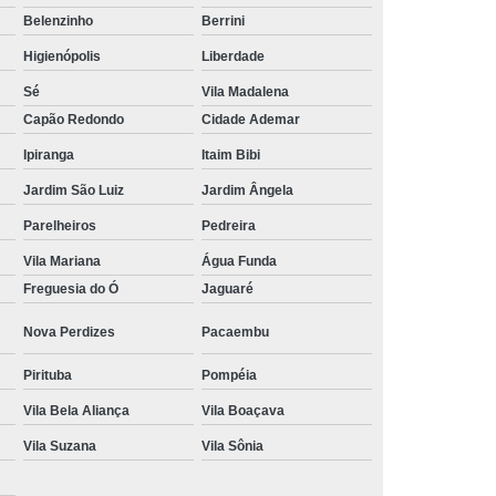
Belenzinho
Berrini
Tratamento Hiperbárico em João Pessoa
Higienópolis
Liberdade
Tratamento Hiperbárico em Sorocaba
Sé
Vila Madalena
tamento Hiperbárico Necrose na Pele
Capão Redondo
Cidade Ademar
rização de Ferida Operatória
Ipiranga
Itaim Bibi
Hiperbárica Tratamento de Feridas
Jardim São Luiz
Jardim Ângela
atamento em Câmara Hiperbárica
Parelheiros
Pedreira
ica
Tratamento Hiperbárica
Vila Mariana
Água Funda
Freguesia do Ó
Jaguaré
Tratamento Hiperbárica em João Pessoa
Nova Perdizes
Pacaembu
Tratamento Hiperbárica em Sorocaba
ratamento Oxigenação Hiperbárica
Pirituba
Pompéia
e Feridas Oxigenoterapia Hiperbárica
Vila Bela Aliança
Vila Boaçava
 de Oxigenoterapia em Campina Grande
Vila Suzana
Vila Sônia
Tratamento de Oxigenoterapia em São Paulo