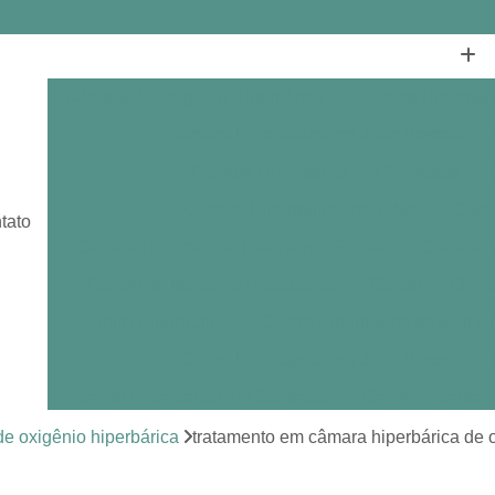
Câmara de Oxigênio Hiperbárica
Câmara Hiperbár
Câmara Hiperbárica em João Pessoa
Câmara Hiperbárica em Sorocaba
Câmara Hiperbárica Individual
Câmar
tato
Câmara Hiperbárica Tratamento Feridas
Câmara O
Centro de Medicina Hiperbárica
Centro de Oxige
Centro Hiperbárico
Centro Hiperbárico de Medici
Centro Hiperbárico em João Pessoa
Centro Hiperbárico em Sorocaba
Centro Hiperbár
Clínica de Hiperbárica
Clínica de Medicina Hiperb
e oxigênio hiperbárica
tratamento em câmara hiperbárica de 
Clínica Hiperbárica
Clínica Hip