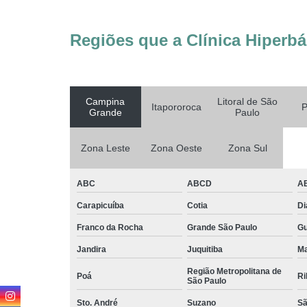
Regiões que a Clínica Hiperbá
Campina
Litoral de São
Itapororoca
P
Grande
Paulo
Zona Leste
Zona Oeste
Zona Sul
ABC
ABCD
A
Carapicuíba
Cotia
D
Franco da Rocha
Grande São Paulo
G
Jandira
Juquitiba
Ma
Região Metropolitana de
Poá
Ri
São Paulo
Sto. André
Suzano
Sã