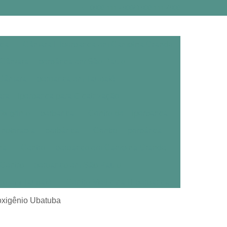
0800 111 4800
800 111 4800
ica
Câmara Hiperbárica em Campina Grande
Câmara Hiperbárica em São Paulo
Câmara Hiperbárica em Taubaté
a Hiperbárica para Cicatrização
xigênio Hiperbárica
Centro de Hiperbárica
noterapia Hiperbárica
Centro Hiperbárica
na
Centro Hiperbárico em Campina Grande
Centro Hiperbárico em São Paulo
ico em Taubaté
Centro Medicina Hiperbárica
árica
Clínica de Oxigenoterapia Hiperbárica
oxigênio Ubatuba
erbárica em Campina Grande