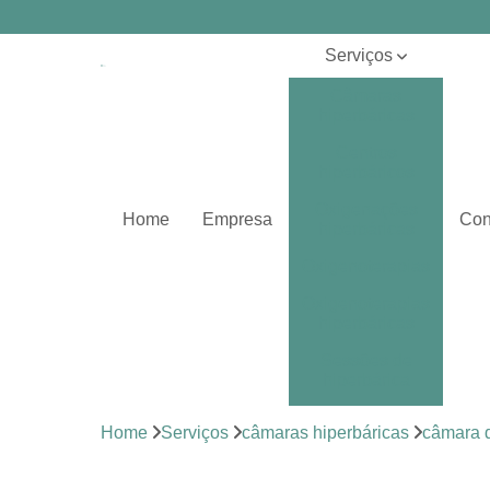
Serviços
Câmaras
hiperbáricas
Centros
hiperbáricos
Oxigenações
Home
Empresa
Con
hiperbáricas
Oxigenoterapias
Oxigenoterapias
hiperbáricas
Sessões de
hiperbárica
Sistema de
Home
Serviços
câmaras hiperbáricas
câmara d
oxigenoterapia
Tratamentos de