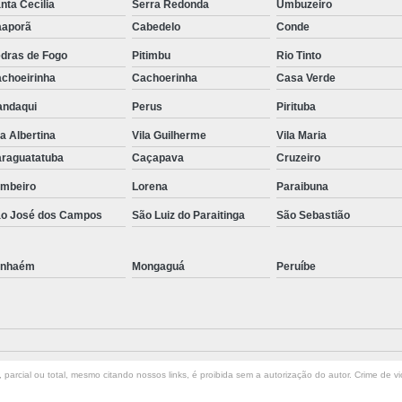
nta Cecília
Serra Redonda
Umbuzeiro
aporã
Cabedelo
Conde
dras de Fogo
Pitimbu
Rio Tinto
choeirinha
Cachoerinha
Casa Verde
ndaqui
Perus
Pirituba
la Albertina
Vila Guilherme
Vila Maria
raguatatuba
Caçapava
Cruzeiro
mbeiro
Lorena
Paraibuna
o José dos Campos
São Luiz do Paraitinga
São Sebastião
anhaém
Mongaguá
Peruíbe
parcial ou total, mesmo citando nossos links, é proibida sem a autorização do autor. Crime de vi