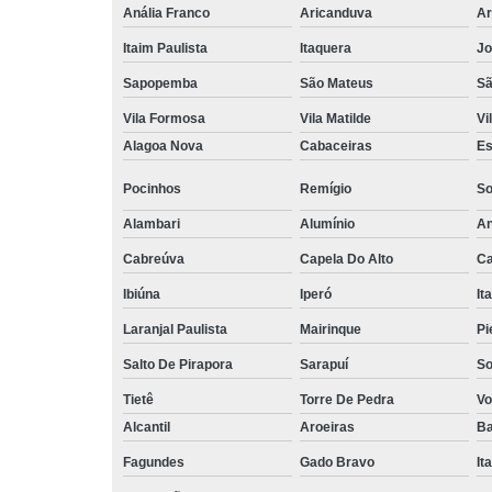
Anália Franco
Aricanduva
Ar
Itaim Paulista
Itaquera
Jo
Sapopemba
São Mateus
Sã
Vila Formosa
Vila Matilde
Vi
Alagoa Nova
Cabaceiras
Es
Pocinhos
Remígio
So
Alambari
Alumínio
An
Cabreúva
Capela Do Alto
Ca
Ibiúna
Iperó
It
Laranjal Paulista
Mairinque
Pi
Salto De Pirapora
Sarapuí
So
Tietê
Torre De Pedra
Vo
Alcantil
Aroeiras
Ba
Fagundes
Gado Bravo
It