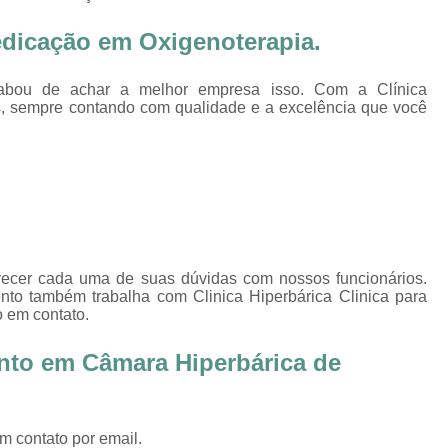
Oxigenoterapia Tratamento de Pé Diabét
edicação em Oxigenoterapia.
Oxigenoterapia Hiperbárica
Oxigenoter
Oxigenoterapia Hiperbárica em João Pessoa
acabou de achar a melhor empresa isso. Com a Clínica
s, sempre contando com qualidade e a excelência que você
Oxigenoterapia Hiperbárica em Sorocaba
Oxigenoterapia Hiperbárica Ferida
O
Oxigenoterapia Hiperbárica pa
Oxigenoterapia Hiperbárica 
Oxigenoterapia Hiperbárica Tratamento de F
arecer cada uma de suas dúvidas com nossos funcionários.
Sessão de Câmara Hiperbárica
Sessão de Hiperb
nto também trabalha com Clinica Hiperbárica Clinica para
Sessão Hiperbárica
Sessão Hip
o em contato.
Sessão Hiperbárica em João Pessoa
nto em Câmara Hiperbárica de
Sessão Hiperbárica em Sorocaba
Sessão Oxigenoterapia Hiperbárica
Ses
m contato por email.