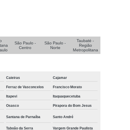
e Oxigenoterapia para Pé Diabético
Diabético
Sistemas Oxigenoterapia
Sistemas Oxigenoterapia em João Pessoa
Sistemas Oxigenoterapia em Sorocaba
stemas Oxigenoterapia para Diabético
o
Taubaté -
São Paulo -
São Paulo -
tana
Região
Centro
Norte
emas Oxigenoterapia Tratamento Pé Diabético
aulo
Metropolitana
a Feridas
Tratamento de Feridas Crônicas
 de Feridas Enfermagem em Campina Grande
Caieiras
Cajamar
rmagem em João Pessoa
Ferraz de Vasconcelos
Francisco Morato
ermagem em São Paulo
Itapevi
Itaquaquecetuba
Tratamento de Feridas Enfermagem em Taubaté
Osasco
Pirapora do Bom Jesus
Tratamento para Feridas na Pele
Santana de Parnaíba
Santo André
Tratamento Hiperbárico de Insuficiência Arterial
Taboão da Serra
Vargem Grande Paulista
atamento Hiperbárico Deiscência da Sutura