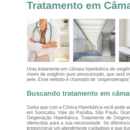
feridas
Tratamento em Câma
Tratamentos
hiperbáricos
Tratamentos por
hiperbárica
Tratamentos por
oxigenoterapia
Uma tratamento em câmara hiperbárica de oxigêni
níveis de oxigênio puro pressurizado, que será i
pele. Esse método é chamado de ‘oxigenoterapia’,
Buscando tratamento em câmar
Saiba que com a Clínica Hiperbárica você pode a
em Sorocaba, Vale do Paraíba, São Paulo, Gran
Oxigenação Hiperbárica, Tratamento de Oxigeno
oferecidas para a sua necessidade. Se diferen
proporcionar um atendimento cuidadoso e que busc