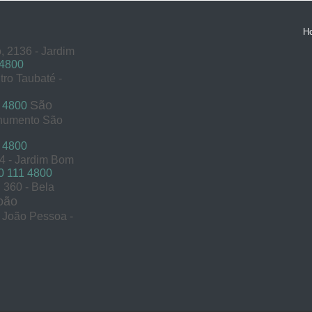
H
, 2136 - Jardim
 4800
tro Taubaté -
São
 4800
onumento São
 4800
54 - Jardim Bom
 111 4800
360 - Bela
oão
s João Pessoa -