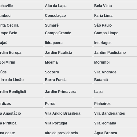
phaville
Alto da Lapa
Bela Vista
Tratamento Hiperbárico em Campina Grande
ambuci
Consolação
Faria Lima
Tratamento Hiperbárico em São Paulo
nta Cecilia
Sumaré
São Paulo
Tratamento Hiperbárico em Taubaté
Tra
mpo Belo
Campo Grande
Campo Limpo
Tratamento Hiperbárico para Cicat
ajaú
Ibirapuera
Interlagos
Tratamento Hiperbárico para Lesão Vascular
rdim Europa
Jardim Paulista
Jardim Paulistano
Tratamento Câmara Hiperbárica
Tr
oi Mirim
Moema
Morumbi
Tratamento Feridas Câmara Hiperbár
aúde
Socorro
Vila Andrade
irro do Limão
Barra Funda
Butantã
Tratamento Hiperbárica em Campina Grande
rdim Bonfiglioli
Jardim Primavera
Lapa
Tratamento Hiperbárica em São Paulo
Tratamento Hiperbárica em Taubaté
T
rdizes
Perus
Pinheiros
Tratamento por Hiperbárica
Tratamento d
la Anastácio
Vila Anglo Brasileira
Vila Bandeirantes
Tratamento de Oxigenoterapia
Tratamento
la Pirituba
Vila Portugal
Vila Romana
na oeste
alto da providencia
Água Branca
Tratamento de Oxigenoterapia em João Pessoa