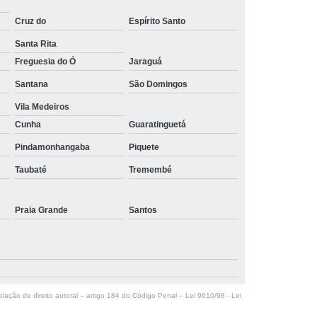
Cruz do
Espírito Santo
Santa Rita
Freguesia do Ó
Jaraguá
Santana
São Domingos
Vila Medeiros
Cunha
Guaratinguetá
Pindamonhangaba
Piquete
Taubaté
Tremembé
Praia Grande
Santos
olação de direito autoral – artigo 184 do Código Penal –
Lei 9610/98 - Lei