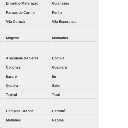
Ermelino Matarazzo
Guianazes
Tratamento de Oxigenoterapia em Taubaté
Parque do Carmo
Penha
Tratamento Oxigenoterapia Hiperbárica
Vila Curuçá
Vila Esperança
igenoterapia
Tratamento Via Oxigenoterapia
Mogeiro
Montadas
Araçoiaba Da Serra
Boituva
Conchas
Guapiara
Itararé
Itu
Quadra
Salto
Tapiraí
Tatuí
Campina Grande
Caturité
Matinhas
Natuba