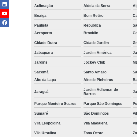
Aclimação
Aldeia da Serra
Al
Bexiga
Bom Retiro
C
Paulista
Republica
Sa
Aeroporto
Brooklin
Ca
Cidade Dutra
Cidade Jardim
Gr
Jabaquara
Jardim América
Ja
Jardins
Jockey Club
MB
Sacomã
Santo Amaro
S
Alto da Lapa
Alto de Pinheiros
Ba
Jardim Adhemar de
Jaraguá
Ja
Barros
Parque Monteiro Soares
Parque São Domingos
Pe
Sumaré
São Domingos
Vi
Vila Leopoldina
Vila Madalena
Vi
Vila Ursulina
Zona Oeste
Zo