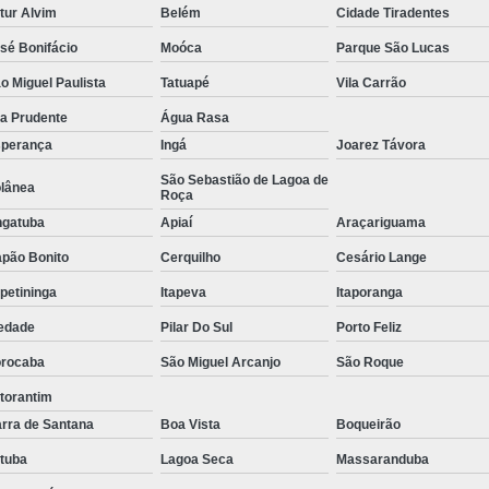
tur Alvim
Belém
Cidade Tiradentes
Tratamento de Oxigenoterapia em Sorocaba
sé Bonifácio
Moóca
Parque São Lucas
Tratamento de Oxigenoterapia Hiperbárica
o Miguel Paulista
Tatuapé
Vila Carrão
Tratamento para Oxigenoterapia
Tratamento por Ox
la Prudente
Água Rasa
perança
Ingá
Joarez Távora
São Sebastião de Lagoa de
lânea
Roça
gatuba
Apiaí
Araçariguama
pão Bonito
Cerquilho
Cesário Lange
apetininga
Itapeva
Itaporanga
edade
Pilar Do Sul
Porto Feliz
rocaba
São Miguel Arcanjo
São Roque
torantim
rra de Santana
Boa Vista
Boqueirão
atuba
Lagoa Seca
Massaranduba