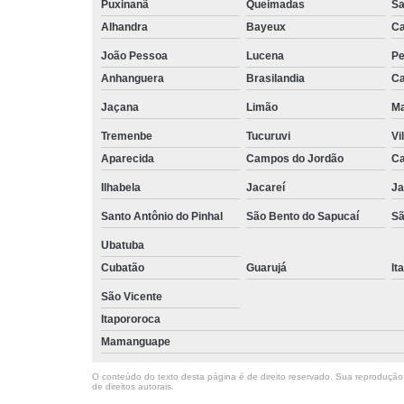
Puxinanã
Queimadas
Sa
Alhandra
Bayeux
Ca
João Pessoa
Lucena
Pe
Anhanguera
Brasilandia
Ca
Jaçana
Limão
Ma
Tremenbe
Tucuruvi
Vi
Aparecida
Campos do Jordão
Ca
Ilhabela
Jacareí
Ja
Santo Antônio do Pinhal
São Bento do Sapucaí
Sã
Ubatuba
Cubatão
Guarujá
It
São Vicente
Itapororoca
Mamanguape
O conteúdo do texto desta página é de direito reservado. Sua reprodução, 
de direitos autorais
.