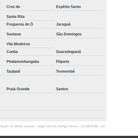
Cruz do
Espírito Santo
Santa Rita
Freguesia do Ó
Jaraguá
Santana
São Domingos
Vila Medeiros
Cunha
Guaratinguetá
Pindamonhangaba
Piquete
Taubaté
Tremembé
Praia Grande
Santos
olação de direito autoral – artigo 184 do Código Penal –
Lei 9610/98 - Lei