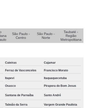
e Oxigenoterapia para Pé Diabético
Diabético
Sistemas Oxigenoterapia
Sistemas Oxigenoterapia em João Pessoa
Sistemas Oxigenoterapia em Sorocaba
o
Taubaté -
stemas Oxigenoterapia para Diabético
São Paulo -
São Paulo -
tana
Região
Centro
Norte
aulo
Metropolitana
emas Oxigenoterapia Tratamento Pé Diabético
a Feridas
Tratamento de Feridas Crônicas
 de Feridas Enfermagem em Campina Grande
Caieiras
Cajamar
rmagem em João Pessoa
Ferraz de Vasconcelos
Francisco Morato
ermagem em São Paulo
Itapevi
Itaquaquecetuba
Tratamento de Feridas Enfermagem em Taubaté
Osasco
Pirapora do Bom Jesus
Tratamento para Feridas na Pele
Santana de Parnaíba
Santo André
Tratamento Hiperbárico de Insuficiência Arterial
Taboão da Serra
Vargem Grande Paulista
atamento Hiperbárico Deiscência da Sutura