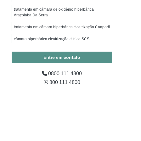
ico
Hiperbárica Oxigenoterapia
tratamento em câmara de oxigênio hiperbárica
apia Hiperbárica em Campina Grande
Araçoiaba Da Serra
Oxigenoterapia Hiperbárica em São Paulo
tratamento em câmara hiperbárica cicatrização Caaporã
Oxigenoterapia Hiperbárica em Taubaté
câmara hiperbárica cicatrização clínica SCS
xigenoterapia Hiperbárica Fratura
ra Tratamento de Feridas
Entre em contato
Tratamento de Feridas
0800 111 4800
ratura
Sessão Câmara Hiperbárica
800 111 4800
árica
Sessão de Oxigenoterapia Hiperbárica
erbárica em Campina Grande
Sessão Hiperbárica em São Paulo
Sessão Hiperbárica em Taubaté
são Oxigenoterapia por Hiperbárica