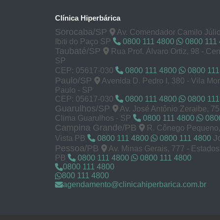
Clínica Hiperbárica
Sorocaba/SP
Av. Comendador Camilo Júlio
Ibiti do Paço SP
0800 111 4800
0800 111
Taubaté/SP
Rua Prof. Álvaro Ortiz, 98 - Cen
SP
CEP: 05617-030
0800 111 4800
0800 111
Paulo/SP
Avenida D. Pedro I, 380 - Vila M
Paulo - SP
CEP: 05617-030
0800 111 4800
0800 111
Guarulhos/SP
Av. José Antônio Zeraibe, 7
Clima Guarulhos - SP
0800 111 4800
0800
Campina Grande/PB
R. Cônego Pequeno, 
J
Vista PB
0800 111 4800
0800 111 4800
Pessoa/PB
Av. Minas Gerais, 777 - Estado
PB
0800 111 4800
0800 111 4800
0800 111 4800
800 111 4800
agendamento@clinicahiperbarica.com.br