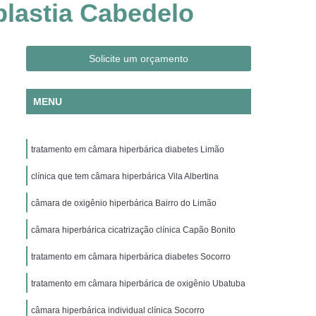
lastia Cabedelo
Clínica Hiperbárica em São Paulo
ica em Taubaté
Clínica Hiperbárica Hospitalar
ra Hiperbárica
Oxigenação Hiperbárica
Solicite um orçamento
ção Hiperbárica em Campina Grande
MENU
Oxigenação Hiperbárica em São Paulo
Oxigenação Hiperbárica em Taubaté
tratamento em câmara hiperbárica diabetes Limão
genação Hiperbárica Tratamento
pia de Oxigenação Hiperbárica
clínica que tem câmara hiperbárica Vila Albertina
ia
Oxigenoterapia em Campina Grande
câmara de oxigênio hiperbárica Bairro do Limão
em São Paulo
Oxigenoterapia em Sorocaba
câmara hiperbárica cicatrização clínica Capão Bonito
enoterapia para Cicatrização
tratamento em câmara hiperbárica diabetes Socorro
Oxigenoterapia para Tratamento de Feridas
tratamento em câmara hiperbárica de oxigênio Ubatuba
Oxigenoterapia Tratamento de Feridas
câmara hiperbárica individual clínica Socorro