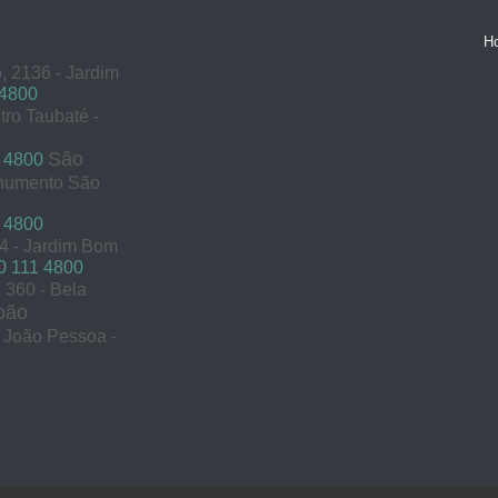
H
, 2136 - Jardim
 4800
tro Taubaté -
São
 4800
onumento São
 4800
54 - Jardim Bom
 111 4800
360 - Bela
oão
s João Pessoa -