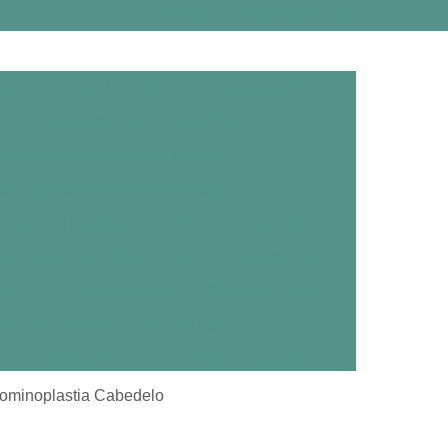
0800 111 4800
800 111 4800
ica
Câmara Hiperbárica em Campina Grande
Câmara Hiperbárica em São Paulo
Câmara Hiperbárica em Taubaté
a Hiperbárica para Cicatrização
xigênio Hiperbárica
Centro de Hiperbárica
noterapia Hiperbárica
Centro Hiperbárica
na
Centro Hiperbárico em Campina Grande
Centro Hiperbárico em São Paulo
ico em Taubaté
Centro Medicina Hiperbárica
árica
Clínica de Oxigenoterapia Hiperbárica
dominoplastia Cabedelo
erbárica em Campina Grande