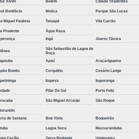
tur Alvim
Belém
Cidade Tiradentes
Tratamento de Oxigenoterapia em Sorocaba
sé Bonifácio
Moóca
Parque São Lucas
Tratamento de Oxigenoterapia Hiperbárica
o Miguel Paulista
Tatuapé
Vila Carrão
Tratamento para Oxigenoterapia
Tratamento por Ox
la Prudente
Água Rasa
perança
Ingá
Joarez Távora
São Sebastião de Lagoa de
lânea
Roça
gatuba
Apiaí
Araçariguama
pão Bonito
Cerquilho
Cesário Lange
apetininga
Itapeva
Itaporanga
edade
Pilar Do Sul
Porto Feliz
rocaba
São Miguel Arcanjo
São Roque
torantim
rra de Santana
Boa Vista
Boqueirão
atuba
Lagoa Seca
Massaranduba
nta Cecília
Serra Redonda
Umbuzeiro