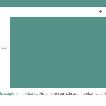
Câmara de Oxigênio Hiperbárica
Câmara Hiperbár
Câmara Hiperbárica em João Pessoa
Câmara Hiperbárica em Sorocaba
Câmara Hiperbárica Individual
Câmar
tato
Câmara Hiperbárica Tratamento Feridas
Câmara O
Centro de Medicina Hiperbárica
Centro de Oxige
Centro Hiperbárico
Centro Hiperbárico de Medici
Centro Hiperbárico em João Pessoa
Centro Hiperbárico em Sorocaba
Centro Hiperbár
Clínica de Hiperbárica
Clínica de Medicina Hiperb
e oxigênio hiperbárica
tratamento em câmara hiperbárica ab
Clínica Hiperbárica
Clínica Hip