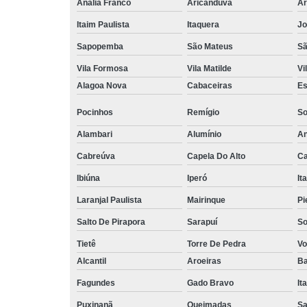
Anália Franco
Aricanduva
Ar
Itaim Paulista
Itaquera
Jo
Sapopemba
São Mateus
Sã
Vila Formosa
Vila Matilde
Vi
Alagoa Nova
Cabaceiras
Es
Pocinhos
Remígio
So
Alambari
Alumínio
An
Cabreúva
Capela Do Alto
Ca
Ibiúna
Iperó
It
Laranjal Paulista
Mairinque
Pi
Salto De Pirapora
Sarapuí
So
Tietê
Torre De Pedra
Vo
Alcantil
Aroeiras
Ba
Fagundes
Gado Bravo
It
Puxinanã
Queimadas
Sa