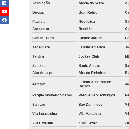
Aclimação
Aldeia da Serra
Al
Bexiga
Bom Retiro
C
Paulista
Republica
Sa
Aeroporto
Brooklin
Ca
Cidade Dutra
Cidade Jardim
Gr
Jabaquara
Jardim América
Ja
Jardins
Jockey Club
MB
Sacomã
Santo Amaro
S
Alto da Lapa
Alto de Pinheiros
Ba
Jardim Adhemar de
Jaraguá
Ja
Barros
Parque Monteiro Soares
Parque São Domingos
Pe
Sumaré
São Domingos
Vi
Vila Leopoldina
Vila Madalena
Vi
Vila Ursulina
Zona Oeste
Zo