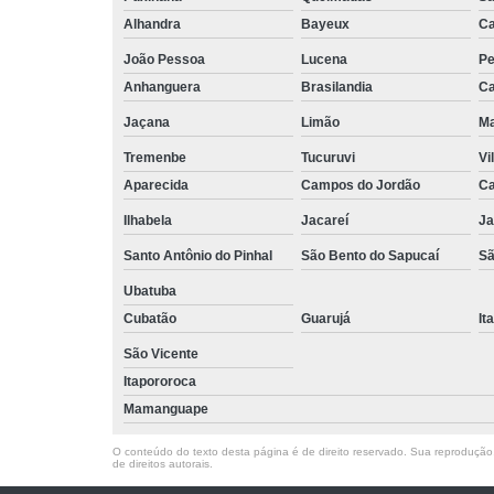
Alhandra
Bayeux
Ca
João Pessoa
Lucena
Pe
Anhanguera
Brasilandia
Ca
Jaçana
Limão
Ma
Tremenbe
Tucuruvi
Vi
Aparecida
Campos do Jordão
Ca
Ilhabela
Jacareí
Ja
Santo Antônio do Pinhal
São Bento do Sapucaí
Sã
Ubatuba
Cubatão
Guarujá
It
São Vicente
Itapororoca
Mamanguape
O conteúdo do texto desta página é de direito reservado. Sua reprodução, 
de direitos autorais
.