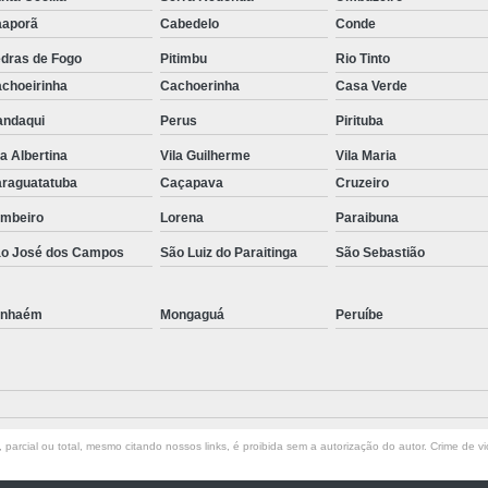
aporã
Cabedelo
Conde
dras de Fogo
Pitimbu
Rio Tinto
choeirinha
Cachoerinha
Casa Verde
ndaqui
Perus
Pirituba
la Albertina
Vila Guilherme
Vila Maria
raguatatuba
Caçapava
Cruzeiro
mbeiro
Lorena
Paraibuna
o José dos Campos
São Luiz do Paraitinga
São Sebastião
anhaém
Mongaguá
Peruíbe
parcial ou total, mesmo citando nossos links, é proibida sem a autorização do autor. Crime de vi