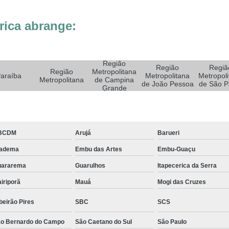
Sistemas de Oxigenoterapia
Sistemas d
Sistemas de Oxigenoterapia Tratamento Pé 
rica abrange:
Sistemas Oxigenoterapia em Campina Grande
Sistemas Oxigenoterapia em São Paulo
Região
Região
Regiã
Sistemas Oxigenoterapia em Taubaté
Si
Região
Metropolitana
araíba
Metropolitana
Metropoli
Metropolitana
de Campina
de João Pessoa
de São P
Sistemas Oxigenoterapia para Pé Diabético
Sist
Grande
Feridas Tratamento
Tratamento com Oxigênio par
Tratamento de Feridas Enfermagem
Tratamento
BCDM
Arujá
Barueri
Tratamento de Feridas Enfe
iadema
Embu das Artes
Embu-Guaçu
Tratamento de Feridas Enf
uararema
Guarulhos
Itapecerica da Serra
Tratamento de Feridas Enfermagem em Sorocaba
iriporã
Mauá
Mogi das Cruzes
Tratamento para Cicatrização de Feridas
beirão Pires
SBC
SCS
Tratamento Hiperbárico Claudicação Intermitente
o Bernardo do Campo
São Caetano do Sul
São Paulo
Tratamento Hiperbárico de úlcera Varicosa
Tr