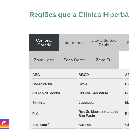
Regiões que a Clínica Hiperbá
Campina
Litoral de São
Itapororoca
P
Grande
Paulo
Zona Leste
Zona Oeste
Zona Sul
ABC
ABCD
A
Carapicuíba
Cotia
D
Franco da Rocha
Grande São Paulo
G
Jandira
Juquitiba
Ma
Região Metropolitana de
Poá
Ri
São Paulo
Sto. André
Suzano
Sã