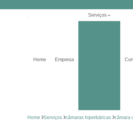
Serviços
Câmaras
hiperbáricas
Centros
hiperbáricos
Oxigenações
Home
Empresa
Con
hiperbáricas
Oxigenoterapias
Oxigenoterapias
hiperbáricas
Sessões de
hiperbárica
Sistema de
Home
Serviços
câmaras hiperbáricas
câmara d
oxigenoterapia
Tratamentos de