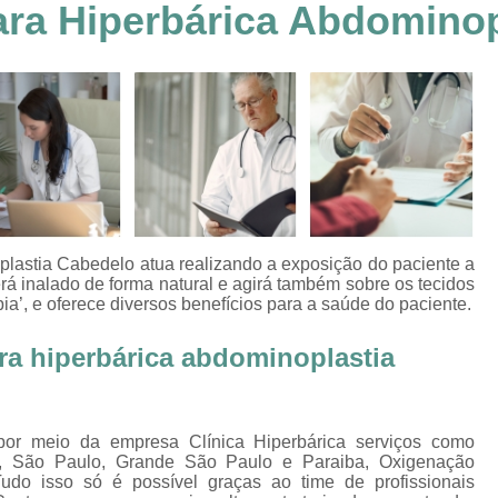
ra Hiperbárica Abdominop
Clínica Hiperbárica em João Pessoa
Clínica Hiperbárica em Sorocaba
Clínica Hiperbár
Clínica Oxigenoterapia Hiperbárica
Clínica pa
Oxigenação Hiperbárica Clínica
Oxigena
Oxigenação Hiperbárica em João Pessoa
Oxigenação Hiperbárica em Sorocaba
Oxigenação Hiperbárica Terapia
Oxi
lastia Cabedelo atua realizando a exposição do paciente a
Oxigenação Via Hiperbárica
Tera
erá inalado de forma natural e agirá também sobre os tecidos
a’, e oferece diversos benefícios para a saúde do paciente.
Terapia Oxigenação Hiperbárica
Oxigenoterap
a hiperbárica abdominoplastia
Oxigenoterapia em João Pessoa
Oxigenoterapia 
Oxigenoterapia em Taubaté
Oxig
Oxigenoterapia para Tratamento de Diabéticos
por meio da empresa Clínica Hiperbárica serviços como
a, São Paulo, Grande São Paulo e Paraiba, Oxigenação
Oxigenoterapia Tratamento de Diabéticos
udo isso só é possível graças ao time de profissionais