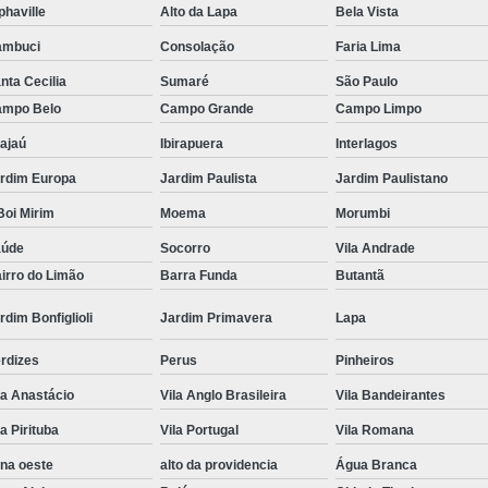
phaville
Alto da Lapa
Bela Vista
Tratamento Hiperbárico em Campina Grande
ambuci
Consolação
Faria Lima
Tratamento Hiperbárico em São Paulo
nta Cecilia
Sumaré
São Paulo
Tratamento Hiperbárico em Taubaté
Tra
mpo Belo
Campo Grande
Campo Limpo
Tratamento Hiperbárico para Cicat
ajaú
Ibirapuera
Interlagos
rdim Europa
Jardim Paulista
Jardim Paulistano
Tratamento Hiperbárico para Lesão Vascular
oi Mirim
Moema
Morumbi
Tratamento Câmara Hiperbárica
Tr
aúde
Socorro
Vila Andrade
Tratamento Feridas Câmara Hiperbár
irro do Limão
Barra Funda
Butantã
Tratamento Hiperbárica em Campina Grande
rdim Bonfiglioli
Jardim Primavera
Lapa
Tratamento Hiperbárica em São Paulo
rdizes
Perus
Pinheiros
Tratamento Hiperbárica em Taubaté
T
la Anastácio
Vila Anglo Brasileira
Vila Bandeirantes
Tratamento por Hiperbárica
Tratamento d
la Pirituba
Vila Portugal
Vila Romana
Tratamento de Oxigenoterapia
Tratamento
na oeste
alto da providencia
Água Branca
Tratamento de Oxigenoterapia em João Pessoa