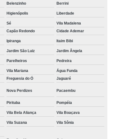
Belenzinho
Berrini
Tratamento Hiperbárico em João Pessoa
Higienópolis
Liberdade
Tratamento Hiperbárico em Sorocaba
Sé
Vila Madalena
tamento Hiperbárico Necrose na Pele
Capão Redondo
Cidade Ademar
rização de Ferida Operatória
Ipiranga
Itaim Bibi
Jardim São Luiz
Jardim Ângela
Hiperbárica Tratamento de Feridas
Parelheiros
Pedreira
atamento em Câmara Hiperbárica
Vila Mariana
Água Funda
ica
Tratamento Hiperbárica
Freguesia do Ó
Jaguaré
Tratamento Hiperbárica em João Pessoa
Nova Perdizes
Pacaembu
Tratamento Hiperbárica em Sorocaba
Pirituba
Pompéia
ratamento Oxigenação Hiperbárica
Vila Bela Aliança
Vila Boaçava
e Feridas Oxigenoterapia Hiperbárica
Vila Suzana
Vila Sônia
 de Oxigenoterapia em Campina Grande
Tratamento de Oxigenoterapia em São Paulo