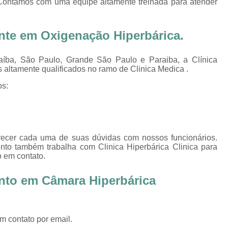
. Contamos com uma equipe altamente treinada para atender
Oxigenoterapia Tratamento de Pé Diabét
Oxigenoterapia Hiperbárica
Oxigenoter
ente em
Oxigenação Hiperbárica
.
Oxigenoterapia Hiperbárica em João Pessoa
Oxigenoterapia Hiperbárica em Sorocaba
íba, São Paulo, Grande São Paulo e Paraiba, a Clínica
 altamente qualificados no ramo de Clinica Medica .
Oxigenoterapia Hiperbárica Ferida
O
os:
Oxigenoterapia Hiperbárica pa
Oxigenoterapia Hiperbárica 
Oxigenoterapia Hiperbárica Tratamento de F
arecer cada uma de suas dúvidas com nossos funcionários.
Sessão de Câmara Hiperbárica
Sessão de Hiperb
nto também trabalha com Clinica Hiperbárica Clinica para
o em contato.
Sessão Hiperbárica
Sessão Hip
Sessão Hiperbárica em João Pessoa
nto em Câmara Hiperbárica
Sessão Hiperbárica em Sorocaba
Sessão Oxigenoterapia Hiperbárica
Ses
m contato por email.