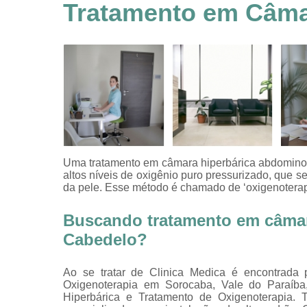
feridas
Tratamento em Câma
Tratamentos
hiperbáricos
Tratamentos por
hiperbárica
Tratamentos por
oxigenoterapia
Uma tratamento em câmara hiperbárica abdominop
altos níveis de oxigênio puro pressurizado, que s
da pele. Esse método é chamado de ‘oxigenoterapi
Buscando tratamento em câmar
Cabedelo?
Ao se tratar de Clinica Medica é encontrada 
Oxigenoterapia em Sorocaba, Vale do Paraíb
Hiperbárica e Tratamento de Oxigenoterapia. T