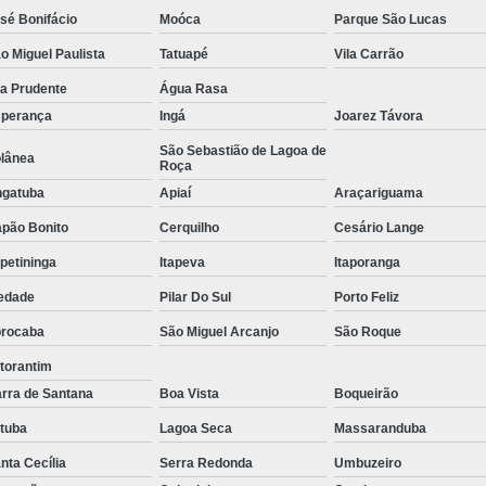
sé Bonifácio
Moóca
Parque São Lucas
Tratamento de Oxigenoterapia em Sorocaba
o Miguel Paulista
Tatuapé
Vila Carrão
Tratamento de Oxigenoterapia Hiperbárica
la Prudente
Água Rasa
Tratamento para Oxigenoterapia
Tratamento por Ox
perança
Ingá
Joarez Távora
São Sebastião de Lagoa de
lânea
Roça
gatuba
Apiaí
Araçariguama
pão Bonito
Cerquilho
Cesário Lange
apetininga
Itapeva
Itaporanga
edade
Pilar Do Sul
Porto Feliz
rocaba
São Miguel Arcanjo
São Roque
torantim
rra de Santana
Boa Vista
Boqueirão
atuba
Lagoa Seca
Massaranduba
nta Cecília
Serra Redonda
Umbuzeiro