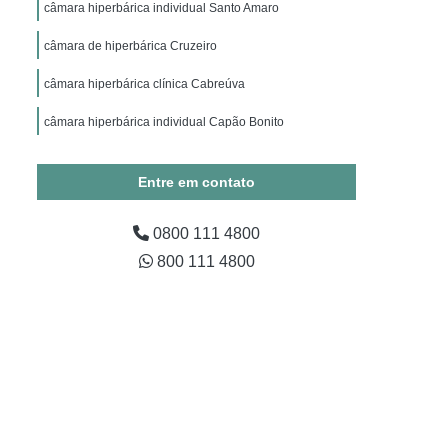
ico
Hiperbárica Oxigenoterapia
câmara hiperbárica individual Santo Amaro
apia Hiperbárica em Campina Grande
câmara de hiperbárica Cruzeiro
Oxigenoterapia Hiperbárica em São Paulo
câmara hiperbárica clínica Cabreúva
Oxigenoterapia Hiperbárica em Taubaté
câmara hiperbárica individual Capão Bonito
xigenoterapia Hiperbárica Fratura
tratamento em câmara hiperbárica cirurgia plástica Itaim
ra Tratamento de Feridas
Paulista
Entre em contato
Tratamento de Feridas
0800 111 4800
ratura
Sessão Câmara Hiperbárica
800 111 4800
árica
Sessão de Oxigenoterapia Hiperbárica
erbárica em Campina Grande
Sessão Hiperbárica em São Paulo
Sessão Hiperbárica em Taubaté
são Oxigenoterapia por Hiperbárica