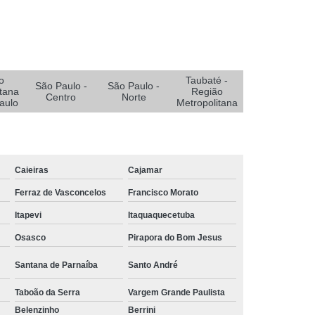
e Oxigenoterapia para Pé Diabético
Diabético
Sistemas Oxigenoterapia
Sistemas Oxigenoterapia em João Pessoa
Sistemas Oxigenoterapia em Sorocaba
o
Taubaté -
São Paulo -
São Paulo -
tana
Região
stemas Oxigenoterapia para Diabético
Centro
Norte
aulo
Metropolitana
emas Oxigenoterapia Tratamento Pé Diabético
a Feridas
Tratamento de Feridas Crônicas
 de Feridas Enfermagem em Campina Grande
Caieiras
Cajamar
rmagem em João Pessoa
Ferraz de Vasconcelos
Francisco Morato
Itapevi
Itaquaquecetuba
ermagem em São Paulo
Osasco
Pirapora do Bom Jesus
Tratamento de Feridas Enfermagem em Taubaté
Tratamento para Feridas na Pele
Santana de Parnaíba
Santo André
Tratamento Hiperbárico de Insuficiência Arterial
Taboão da Serra
Vargem Grande Paulista
Belenzinho
Berrini
atamento Hiperbárico Deiscência da Sutura