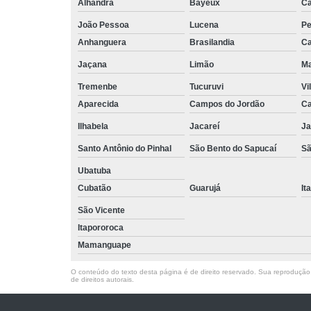
Alhandra
Bayeux
Ca
João Pessoa
Lucena
Pe
Anhanguera
Brasilandia
Ca
Jaçana
Limão
Ma
Tremenbe
Tucuruvi
Vi
Aparecida
Campos do Jordão
Ca
Ilhabela
Jacareí
Ja
Santo Antônio do Pinhal
São Bento do Sapucaí
Sã
Ubatuba
Cubatão
Guarujá
It
São Vicente
Itapororoca
Mamanguape
O conteúdo do texto desta página é de direito reservado. Sua reprodução, 
de direitos autorais
.