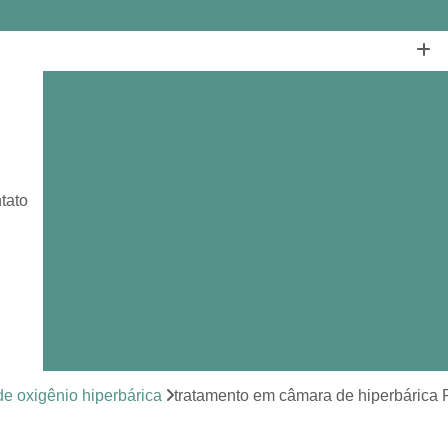
Câmara de Oxigênio Hiperbárica
Câmara Hiperbár
Câmara Hiperbárica em João Pessoa
Câmara Hiperbárica em Sorocaba
Câmara Hiperbárica Individual
Câmar
tato
Câmara Hiperbárica Tratamento Feridas
Câmara O
Centro de Medicina Hiperbárica
Centro de Oxige
Centro Hiperbárico
Centro Hiperbárico de Medici
Centro Hiperbárico em João Pessoa
Centro Hiperbárico em Sorocaba
Centro Hiperbár
Clínica de Hiperbárica
Clínica de Medicina Hiperb
e oxigênio hiperbárica
tratamento em câmara de hiperbárica
Clínica Hiperbárica
Clínica Hip