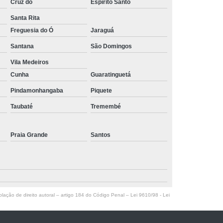
Cruz do
Espírito Santo
Santa Rita
Freguesia do Ó
Jaraguá
Santana
São Domingos
Vila Medeiros
Cunha
Guaratinguetá
Pindamonhangaba
Piquete
Taubaté
Tremembé
Praia Grande
Santos
olação de direito autoral – artigo 184 do Código Penal –
Lei 9610/98 - Lei