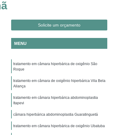
nã
Clínica Hiperbárica em São Paulo
ica em Taubaté
Clínica Hiperbárica Hospitalar
ra Hiperbárica
Oxigenação Hiperbárica
Solicite um orçamento
ção Hiperbárica em Campina Grande
MENU
Oxigenação Hiperbárica em São Paulo
Oxigenação Hiperbárica em Taubaté
tratamento em câmara hiperbárica de oxigênio São
genação Hiperbárica Tratamento
Roque
pia de Oxigenação Hiperbárica
tratamento em câmara de oxigênio hiperbárica Vila Bela
ia
Oxigenoterapia em Campina Grande
Aliança
em São Paulo
Oxigenoterapia em Sorocaba
tratamento em câmara hiperbárica abdominoplastia
Itapevi
enoterapia para Cicatrização
câmara hiperbárica abdominoplastia Guaratinguetá
Oxigenoterapia para Tratamento de Feridas
tratamento em câmara hiperbárica de oxigênio Ubatuba
Oxigenoterapia Tratamento de Feridas