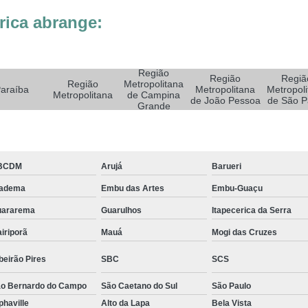
Sistemas de Oxigenoterapia
Sistemas d
rica abrange:
Sistemas de Oxigenoterapia Tratamento Pé 
Sistemas Oxigenoterapia em Campina Grande
Sistemas Oxigenoterapia em São Paulo
Região
Região
Regiã
Região
Metropolitana
araíba
Metropolitana
Metropoli
Sistemas Oxigenoterapia em Taubaté
Si
Metropolitana
de Campina
de João Pessoa
de São P
Grande
Sistemas Oxigenoterapia para Pé Diabético
Sist
Feridas Tratamento
Tratamento com Oxigênio par
Tratamento de Feridas Enfermagem
Tratamento
BCDM
Arujá
Barueri
Tratamento de Feridas Enfe
iadema
Embu das Artes
Embu-Guaçu
uararema
Guarulhos
Itapecerica da Serra
Tratamento de Feridas Enf
iriporã
Mauá
Mogi das Cruzes
Tratamento de Feridas Enfermagem em Sorocaba
Tratamento para Cicatrização de Feridas
beirão Pires
SBC
SCS
Tratamento Hiperbárico Claudicação Intermitente
o Bernardo do Campo
São Caetano do Sul
São Paulo
phaville
Alto da Lapa
Bela Vista
Tratamento Hiperbárico de úlcera Varicosa
Tr