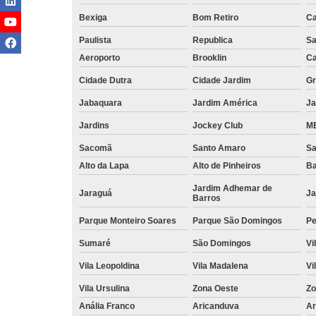
Bexiga
Bom Retiro
C
Paulista
Republica
Sa
Aeroporto
Brooklin
Ca
Cidade Dutra
Cidade Jardim
Gr
Jabaquara
Jardim América
Ja
Jardins
Jockey Club
MB
Sacomã
Santo Amaro
S
Alto da Lapa
Alto de Pinheiros
Ba
Jardim Adhemar de
Jaraguá
Ja
Barros
Parque Monteiro Soares
Parque São Domingos
Pe
Sumaré
São Domingos
Vi
Vila Leopoldina
Vila Madalena
Vi
Vila Ursulina
Zona Oeste
Zo
Anália Franco
Aricanduva
Ar