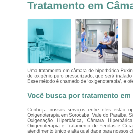
feridas
Tratamento em Câma
Tratamentos
hiperbáricos
Tratamentos por
hiperbárica
Tratamentos por
oxigenoterapia
Uma tratamento em câmara de hiperbárica Puxina
de oxigênio puro pressurizado, que será inalado
Esse método é chamado de ‘oxigenoterapia’, e ofe
Você busca por tratamento em
Conheça nossos serviços entre eles estão o
Oxigenoterapia em Sorocaba, Vale do Paraíba, S
Oxigenação Hiperbárica, Câmara Hiperbáric
Oxigenoterapia e Tratamento de Feridas e Curat
atendimento único e alta qualidade para nossos cl