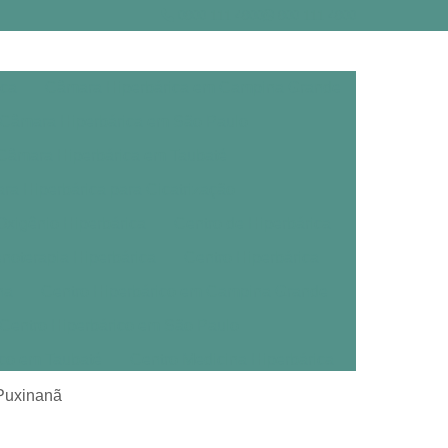
0800 111 4800
800 111 4800
ica
Câmara Hiperbárica em Campina Grande
Câmara Hiperbárica em São Paulo
Câmara Hiperbárica em Taubaté
a Hiperbárica para Cicatrização
xigênio Hiperbárica
Centro de Hiperbárica
noterapia Hiperbárica
Centro Hiperbárica
na
Centro Hiperbárico em Campina Grande
Centro Hiperbárico em São Paulo
ico em Taubaté
Centro Medicina Hiperbárica
árica
Clínica de Oxigenoterapia Hiperbárica
 Puxinanã
erbárica em Campina Grande