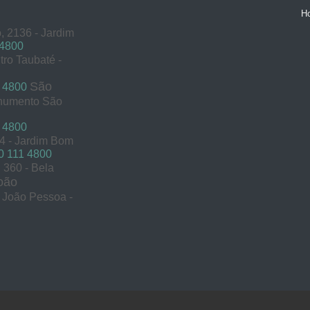
H
, 2136 - Jardim
 4800
tro Taubaté -
São
 4800
onumento São
 4800
54 - Jardim Bom
 111 4800
360 - Bela
oão
s João Pessoa -