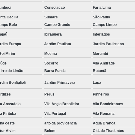
ambuci
Consolação
Faria Lima
Tratamento Hiperbárico em Campina Grande
nta Cecilia
Sumaré
São Paulo
Tratamento Hiperbárico em São Paulo
mpo Belo
Campo Grande
Campo Limpo
Tratamento Hiperbárico em Taubaté
Tra
ajaú
Ibirapuera
Interlagos
Tratamento Hiperbárico para Cicat
rdim Europa
Jardim Paulista
Jardim Paulistano
Tratamento Hiperbárico para Lesão Vascular
oi Mirim
Moema
Morumbi
Tratamento Câmara Hiperbárica
Tr
aúde
Socorro
Vila Andrade
Tratamento Feridas Câmara Hiperbár
irro do Limão
Barra Funda
Butantã
Tratamento Hiperbárica em Campina Grande
rdim Bonfiglioli
Jardim Primavera
Lapa
Tratamento Hiperbárica em São Paulo
rdizes
Perus
Pinheiros
Tratamento Hiperbárica em Taubaté
T
la Anastácio
Vila Anglo Brasileira
Vila Bandeirantes
Tratamento por Hiperbárica
Tratamento d
la Pirituba
Vila Portugal
Vila Romana
Tratamento de Oxigenoterapia
Tratamento
na oeste
alto da providencia
Água Branca
tur Alvim
Belém
Cidade Tiradentes
Tratamento de Oxigenoterapia em João Pessoa