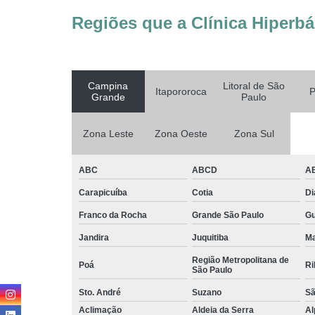
Regiões que a Clínica Hiperbá
Campina
Litoral de São
Itapororoca
P
Grande
Paulo
Zona Leste
Zona Oeste
Zona Sul
ABC
ABCD
A
Carapicuíba
Cotia
D
Franco da Rocha
Grande São Paulo
G
Jandira
Juquitiba
Ma
Região Metropolitana de
Poá
Ri
São Paulo
Sto. André
Suzano
Sã
Aclimação
Aldeia da Serra
Al