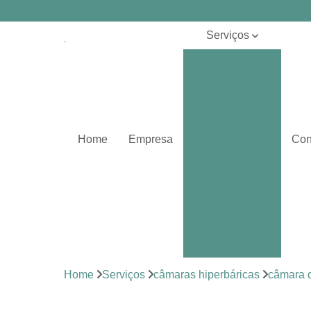
Serviços
Câmaras
hiperbáricas
Centros
hiperbáricos
Oxigenações
Home
Empresa
Con
hiperbáricas
Oxigenoterapias
Oxigenoterapias
hiperbáricas
Sessões de
hiperbárica
Sistema de
Home
Serviços
câmaras hiperbáricas
câmara d
oxigenoterapia
Tratamentos de