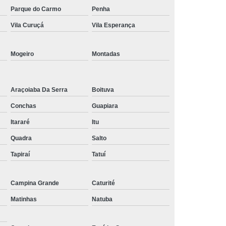
Parque do Carmo
Penha
Tratamento de Oxigenoterapia em Taubaté
Vila Curuçá
Vila Esperança
Tratamento Oxigenoterapia Hiperbárica
igenoterapia
Tratamento Via Oxigenoterapia
Mogeiro
Montadas
Araçoiaba Da Serra
Boituva
Conchas
Guapiara
Itararé
Itu
Quadra
Salto
Tapiraí
Tatuí
Campina Grande
Caturité
Matinhas
Natuba