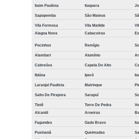
Itaim Paulista
Itaquera
Jo
Sapopemba
São Mateus
Sã
Vila Formosa
Vila Matilde
Vi
Alagoa Nova
Cabaceiras
Es
Pocinhos
Remígio
So
Alambari
Alumínio
An
Cabreúva
Capela Do Alto
Ca
Ibiúna
Iperó
It
Laranjal Paulista
Mairinque
Pi
Salto De Pirapora
Sarapuí
So
Tietê
Torre De Pedra
Vo
Alcantil
Aroeiras
Ba
Fagundes
Gado Bravo
It
Puxinanã
Queimadas
Sa