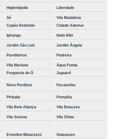
Higienópolis
Liberdade
Tratamento Hiperbárico em João Pessoa
Sé
Vila Madalena
Tratamento Hiperbárico em Sorocaba
Capão Redondo
Cidade Ademar
tamento Hiperbárico Necrose na Pele
Ipiranga
Itaim Bibi
rização de Ferida Operatória
Jardim São Luiz
Jardim Ângela
Hiperbárica Tratamento de Feridas
Parelheiros
Pedreira
atamento em Câmara Hiperbárica
Vila Mariana
Água Funda
ica
Tratamento Hiperbárica
Freguesia do Ó
Jaguaré
Tratamento Hiperbárica em João Pessoa
Nova Perdizes
Pacaembu
Tratamento Hiperbárica em Sorocaba
Pirituba
Pompéia
ratamento Oxigenação Hiperbárica
Vila Bela Aliança
Vila Boaçava
e Feridas Oxigenoterapia Hiperbárica
Vila Suzana
Vila Sônia
 de Oxigenoterapia em Campina Grande
Ermelino Matarazzo
Guianazes
Tratamento de Oxigenoterapia em São Paulo