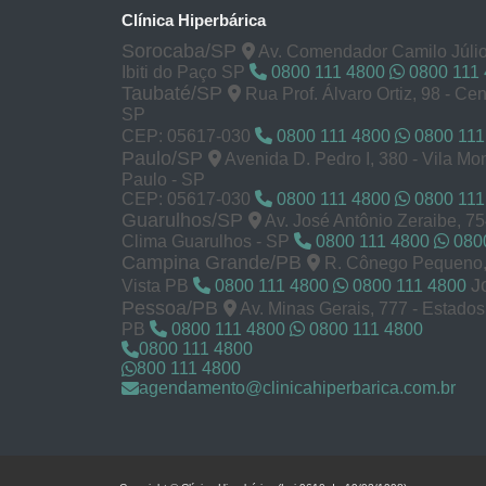
Clínica Hiperbárica
Sorocaba/SP
Av. Comendador Camilo Júlio
Ibiti do Paço SP
0800 111 4800
0800 111
Taubaté/SP
Rua Prof. Álvaro Ortiz, 98 - Cen
SP
CEP: 05617-030
0800 111 4800
0800 111
Paulo/SP
Avenida D. Pedro I, 380 - Vila M
Paulo - SP
CEP: 05617-030
0800 111 4800
0800 111
Guarulhos/SP
Av. José Antônio Zeraibe, 7
Clima Guarulhos - SP
0800 111 4800
0800
Campina Grande/PB
R. Cônego Pequeno, 
J
Vista PB
0800 111 4800
0800 111 4800
Pessoa/PB
Av. Minas Gerais, 777 - Estado
PB
0800 111 4800
0800 111 4800
0800 111 4800
800 111 4800
agendamento@clinicahiperbarica.com.br