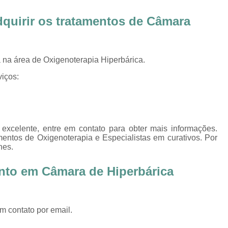
Oxigenoterapia Tratamento de Pé Diabét
adquirir os tratamentos de
Câmara
Oxigenoterapia Hiperbárica
Oxigenoter
Oxigenoterapia Hiperbárica em João Pessoa
Oxigenoterapia Hiperbárica em Sorocaba
na área de Oxigenoterapia Hiperbárica.
Oxigenoterapia Hiperbárica Ferida
O
iços:
Oxigenoterapia Hiperbárica pa
Oxigenoterapia Hiperbárica 
Oxigenoterapia Hiperbárica Tratamento de F
excelente, entre em contato para obter mais informações.
entos de Oxigenoterapia e Especialistas em curativos. Por
Sessão de Câmara Hiperbárica
Sessão de Hiperb
hes.
Sessão Hiperbárica
Sessão Hip
nto em Câmara de Hiperbárica
Sessão Hiperbárica em João Pessoa
Sessão Hiperbárica em Sorocaba
m contato por email.
Sessão Oxigenoterapia Hiperbárica
Ses