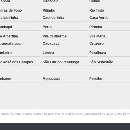
aporã
Cabedelo
Conde
dras de Fogo
Pitimbu
Rio Tinto
choeirinha
Cachoerinha
Casa Verde
ndaqui
Perus
Pirituba
la Albertina
Vila Guilherme
Vila Maria
raguatatuba
Caçapava
Cruzeiro
mbeiro
Lorena
Paraibuna
o José dos Campos
São Luiz do Paraitinga
São Sebastião
anhaém
Mongaguá
Peruíbe
parcial ou total, mesmo citando nossos links, é proibida sem a autorização do autor. Crime de vi